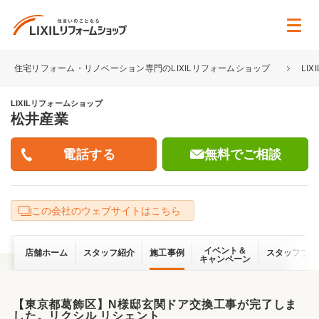
住宅リフォーム・リノベーション専門のLIXILリフォームショップ
LI
LIXILリフォームショップ
松井産業
無料でご相談
この会社のウェブサイトはこちら
イベント＆
店舗ホーム
スタッフ紹介
施工事例
スタッフブロ
キャンペーン
【東京都葛飾区】N様邸玄関ドア交換工事が完了しま
した。リクシル リシェント