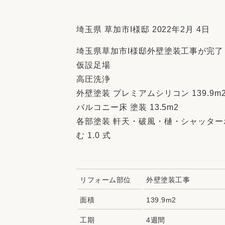
収納
デザイン
趣味を楽しむ
ペットと
埼玉県 草加市I様邸 2022年2月 4日
リフォームコンシェルジュ®
埼玉県草加市I様邸外壁塗装工事が完了
お客さまの声
仮設足場
高圧洗浄
外壁塗装 プレミアムシリコン 139.9m
バルコニー床 塗装 13.5m2
各部塗装 軒天・破風・樋・シャッタ
中古物件探しから性能向上リフォームを
む 1.0 式
ストップ
リフォーム部位
外壁塗装工事
面積
139.9m2
工期
4週間