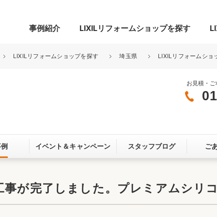
事例紹介
LIXILリフォームショップを探す
L
LIXILリフォームショップを探す
埼玉県
LIXILリフォームショ
お見積・ご
01
グ
リビング・居室
寝室
玄関まわり
門まわり
事例
イベント＆
キャンペーン
スタッフブログ
ご
スペース
カースペース
お客さま満足度アンケート
ここちいい
リノベーシ
装工事が完了しました。プレミアムシリ
オール電化
省エネ