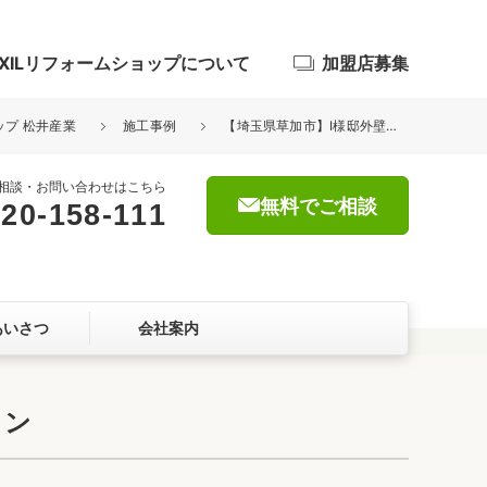
IXILリフォームショップについて
加盟店募集
ップ 松井産業
施工事例
【埼玉県草加市】I様邸外壁塗装工事が完了しました。プレミアムシリコン
相談・お問い合わせはこちら
無料でご相談
20-158-111
浴室
屋根・外壁
あいさつ
会社案内
暮らしをつくる、価値・性能向上
ョン
コン
自然素材