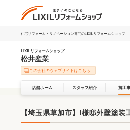
住宅リフォーム・リノベーション専門のLIXILリフォームショップ
リフォーム事例を探す
LIXILリフォームショップについて
LIXILリフォームショップ
松井産業
キッチン
ダイニン
この会社のウェブサイトはこちら
洗面化粧室
トイレ
店舗ホーム
スタッフ紹介
施工
ベランダ・バルコニー
ガーデン
サービス向上・品質改善の取り組み
【埼玉県草加市】I様邸外壁塗
バリアフリー
耐震補強