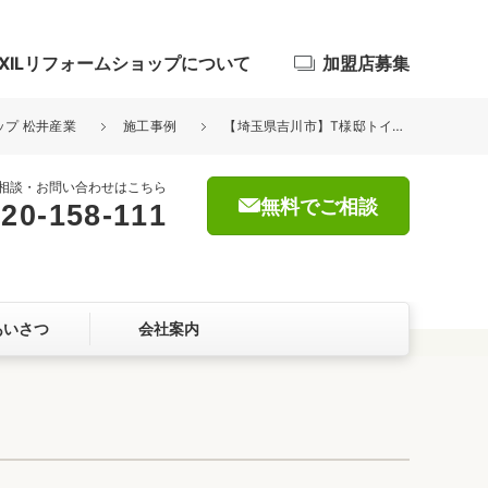
IXILリフォームショップについて
加盟店募集
ップ 松井産業
施工事例
【埼玉県吉川市】T様邸トイレ交換工事 リクシル アメージュZ
相談・お問い合わせはこちら
無料でご相談
20-158-111
浴室
屋根・外壁
あいさつ
会社案内
暮らしをつくる、価値・性能向上
ョン
自然素材