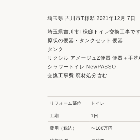
収納
デザイン
趣味を楽しむ
ペットと
埼玉県 吉川市T様邸 2021年12月 7日
リフォームコンシェルジュ®
埼玉県吉川市T様邸トイレ交換工事で
お客さまの声
原状の便器・タンクセット 便器
タンク
リクシル アメージュZ便器 便器＋手
シャワートイレ NewPASSO
交換工事費 廃材処分含む
中古物件探しから性能向上リフォームを
ストップ
リフォーム部位
トイレ
工期
1日
費用（税込）
〜100万円