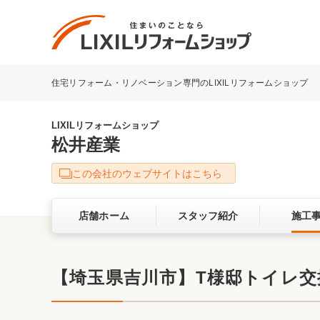
住宅リフォーム・リノベーション専門のLIXILリフォームショップ
リフォーム事例を探す
LIXILリフォームショップについて
LIXILリフォームショップ
松井産業
キッチン
ダイニン
この会社のウェブサイトはこちら
洗面化粧室
トイレ
店舗ホーム
スタッフ紹介
施工
ベランダ・バルコニー
ガーデン
サービス向上・品質改善の取り組み
【埼玉県吉川市】T様邸トイレ交
バリアフリー
耐震補強