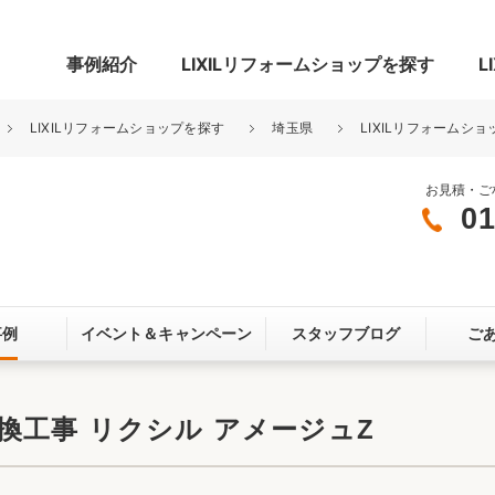
事例紹介
LIXILリフォームショップを探す
L
LIXILリフォームショップを探す
埼玉県
LIXILリフォームショ
お見積・ご
01
グ
リビング・居室
寝室
玄関まわり
門まわり
事例
イベント＆
キャンペーン
スタッフブログ
ご
スペース
カースペース
お客さま満足度アンケート
ここちいい
リノベーシ
換工事 リクシル アメージュZ
オール電化
省エネ