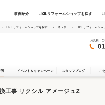
事例紹介
LIXILリフォームショップを探す
L
LIXILリフォームショップを探す
埼玉県
LIXILリフォームショ
お見積・ご
01
グ
リビング・居室
寝室
玄関まわり
門まわり
事例
イベント＆
キャンペーン
スタッフブログ
ご
スペース
カースペース
お客さま満足度アンケート
ここちいい
リノベーシ
換工事 リクシル アメージュZ
オール電化
省エネ