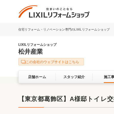
住宅リフォーム・リノベーション専門のLIXILリフォームショップ
リフォーム事例を探す
LIXILリフォームショップについて
LIXILリフォームショップ
松井産業
キッチン
ダイニン
この会社のウェブサイトはこちら
洗面化粧室
トイレ
店舗ホーム
スタッフ紹介
施工
ベランダ・バルコニー
ガーデン
サービス向上・品質改善の取り組み
【東京都葛飾区】A様邸トイレ交
バリアフリー
耐震補強