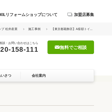
IXILリフォームショップについて
加盟店募集
ップ 松井産業
施工事例
【東京都葛飾区】A様邸トイレ交換工事 リクシル アメージュZ
相談・お問い合わせはこちら
無料でご相談
20-158-111
浴室
屋根・外壁
あいさつ
会社案内
暮らしをつくる、価値・性能向上
ョン
自然素材