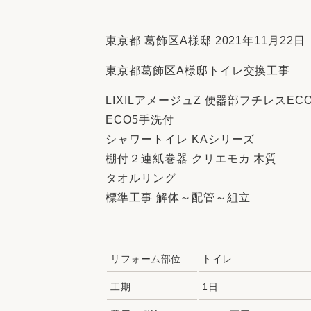
収納
デザイン
趣味を楽しむ
ペットと
東京都 葛飾区A様邸 2021年11月22日
リフォームコンシェルジュ®
東京都葛飾区A様邸トイレ交換工事
お客さまの声
LIXILアメージュZ 便器部フチレスEC
ECO5手洗付
シャワートイレ KAシリーズ
棚付２連紙巻器 クリエモカ 木質
中古物件探しから性能向上リフォームを
タオルリング
ストップ
標準工事 解体～配管～組立
リフォーム部位
トイレ
工期
1日