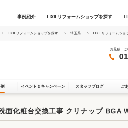
事例紹介
LIXILリフォームショップを探す
L
LIXILリフォームショップを探す
埼玉県
LIXILリフォームショ
お見積・ご
01
グ
リビング・居室
寝室
玄関まわり
門まわり
事例
イベント＆
キャンペーン
スタッフブログ
ご
スペース
カースペース
お客さま満足度アンケート
ここちいい
リノベーシ
面化粧台交換工事 クリナップ BGA W
オール電化
省エネ