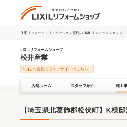
住宅リフォーム・リノベーション専門のLIXILリフォームショップ
リフォーム事例を探す
LIXILリフォームショップについて
LIXILリフォームショップ
松井産業
キッチン
ダイニン
この会社のウェブサイトはこちら
洗面化粧室
トイレ
店舗ホーム
スタッフ紹介
施工
ベランダ・バルコニー
ガーデン
サービス向上・品質改善の取り組み
【埼玉県北葛飾郡松伏町】K様邸洗
バリアフリー
耐震補強