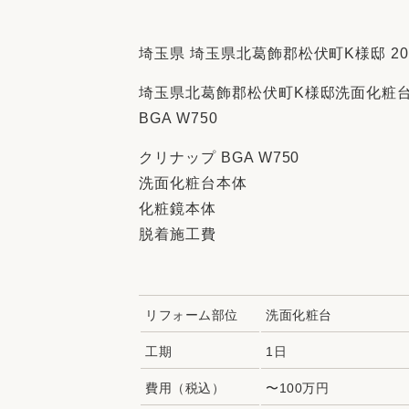
収納
デザイン
趣味を楽しむ
ペットと
埼玉県 埼玉県北葛飾郡松伏町K様邸 202
リフォームコンシェルジュ®
埼玉県北葛飾郡松伏町K様邸洗面化粧台
お客さまの声
BGA W750
クリナップ BGA W750
洗面化粧台本体
化粧鏡本体
中古物件探しから性能向上リフォームを
脱着施工費
ストップ
リフォーム部位
洗面化粧台
工期
1日
費用（税込）
〜100万円