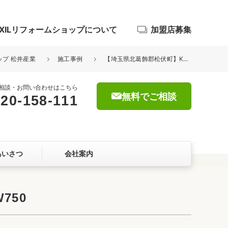
IXILリフォームショップについて
加盟店募集
ップ 松井産業
施工事例
【埼玉県北葛飾郡松伏町】K様邸洗面化粧台交換工事 クリナップ BGA W750
相談・お問い合わせはこちら
無料でご相談
20-158-111
浴室
屋根・外壁
あいさつ
会社案内
暮らしをつくる、価値・性能向上
ョン
750
自然素材