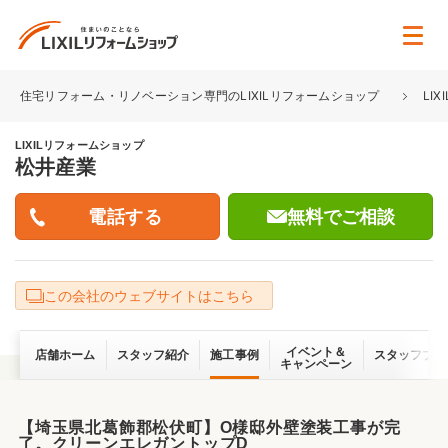
住宅リフォーム・リノベーション専門のLIXILリフォームショップ
LI
LIXILリフォームショップ
松井産業
無料でご相談
この会社のウェブサイトはこちら
イベント＆
店舗ホーム
スタッフ紹介
施工事例
スタッフブロ
キャンペーン
【埼玉県北葛飾郡松伏町】O様邸外壁塗装工事が完
了。クリーンエレガントップD