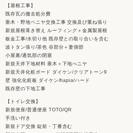
【屋根工事】
既存瓦の撤去処分費
垂木・野地ベニヤ交換工事 交換及び重ね張り
新規屋根葺き替え ルーフィング＋金属製屋根
板金工事/水切り他 既存壁との取り合いを含む
波トタン張り/茶色 谷部分＋妻側部
小屋裏/通気部の閉塞
新規天井下地材料 垂木＋下地べニヤ
新規天井化粧ボード ダイケン/クリアトーン9
壁 強化化粧板 ダイケン/hapia/ハード
既存壁の下地工事
【トイレ交換】
新規便座/普通便座 TOTO/QR
手洗い付き
新規ドア交換 錠前・丁番含む