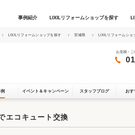
事例紹介
LIXILリフォームショップを探す
L
LIXILリフォームショップを探す
宮城県
LIXILリフォームショ
お見積・ご
01
グ
リビング・居室
寝室
玄関まわり
門まわり
事例
イベント＆
キャンペーン
スタッフブログ
おす
スペース
カースペース
お客さま満足度アンケート
ここちいい
リノベーシ
用でエコキュート交換
オール電化
省エネ