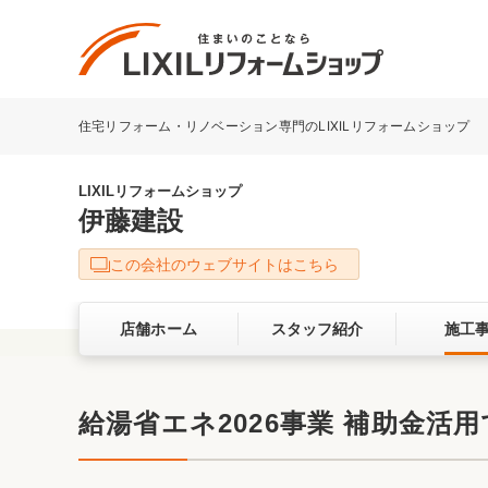
住宅リフォーム・リノベーション専門のLIXILリフォームショップ
リフォーム事例を探す
LIXILリフォームショップについて
LIXILリフォームショップ
伊藤建設
キッチン
ダイニン
この会社のウェブサイトはこちら
洗面化粧室
トイレ
店舗ホーム
スタッフ紹介
施工
ベランダ・バルコニー
ガーデン
サービス向上・品質改善の取り組み
給湯省エネ2026事業 補助金活
バリアフリー
耐震補強