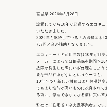
収納
デザイン
趣味を楽しむ
ペットと
宮城県 2026年3月28日
リフォームコンシェルジュ®
設置してから10年が経過するエコキュ
お客さまの声
いただきました。
2026年も継続している「給湯省エネ2
7万円／台の補助となりました。
エコキュートの耐用年数は10年が目安
中古物件探しから性能向上リフォームを
メーカーによっては部品保有期間を10
ストップ
故障が発生した際にいざ修理をしよう
要な部品在庫がないというケースも。
10年たつと新しい機種はより保温効率
でもより性能が高いものに改良されて
る前に、修理できなくなる前に買い替
弊社は「住宅省エネ支援事業者」です