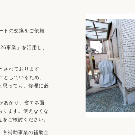
リフォーム
中古リフォーム
古民家再生
暮らす
ライフスタイルコンパス
リフォーム
ートの交換をご依頼
3Dシミュレーション
リフォームお役立ち情報
026事業」を活用し、
おすすめ情報
とされております。
ワン
年としているため、
と思っても、修理に必
があがり、省エネ面
おります。使えなくな
えをご検討ください。
。各補助事業の補助金