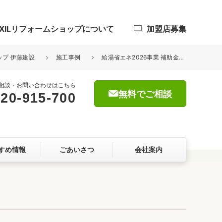
IXILリフォームショップについて
加盟店募集
ップ 伊藤建設
施工事例
給湯省エネ2026事業 補助金活用でエコキュート交換
相談・お問い合わせはこちら
無料でご相談
20-915-700
浴室
屋根・外壁
すめ情報
ごあいさつ
会社案内
暮らしをつくる、価値・性能向上
ョン
自然素材