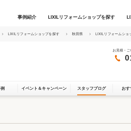
事例紹介
LIXILリフォームショップを探す
L
LIXILリフォームショップを探す
秋田県
LIXILリフォームシ
お見積・ご
0
グ
リビング・居室
寝室
玄関まわり
門まわり
事例
イベント＆
キャンペーン
スタッフブログ
おす
スペース
カースペース
お客さま満足度アンケート
ここちいい
リノベーシ
オール電化
省エネ