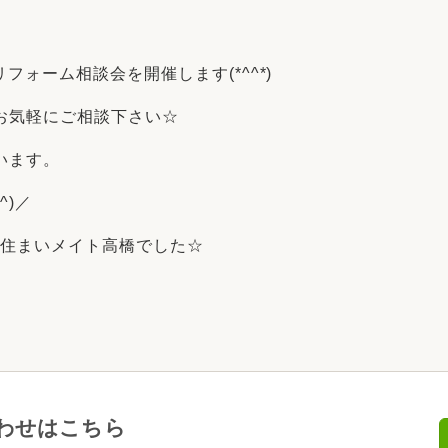
リフォーム
中古リフォーム
古民家再生
暮らす
フォーム相談会を開催します(*^^*)
ライフスタイルコンパス
リフォーム
3Dシミュレーション
お気軽にご相談下さい☆
リフォームお役立ち情報
います。
おすすめ情報
^)／
産 住まいメイト高橋でした☆
ワン
わせはこちら