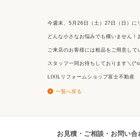
収納
デザイン
趣味を楽しむ
ペットと
今週末、5月26日（土）27日（日）にリ
リフォームコンシェルジュ®
お客さまの声
どんな小さなお悩みでも構いません！
ご来店のお客様には粗品をご用意して
スタッフ一同お待ちしております＼(^o
LIXILリフォームショップ富士不動
中古物件探しから性能向上リフォームを
ストップ
一覧へ戻る
お見積・ご相談・お問い合