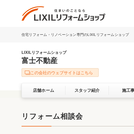
住宅リフォーム・リノベーション専門のLIXILリフォームショップ
リフォーム事例を探す
LIXILリフォームショップについて
LIXILリフォームショップ
富士不動産
キッチン
ダイニン
この会社のウェブサイトはこちら
洗面化粧室
トイレ
店舗ホーム
スタッフ紹介
施工
ベランダ・バルコニー
ガーデン
サービス向上・品質改善の取り組み
リフォーム相談会
バリアフリー
耐震補強