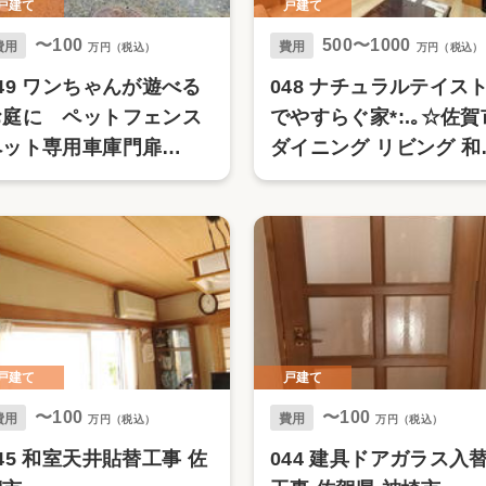
戸建て
戸建て
〜100
500〜1000
費用
費用
万円（税込）
万円（税込）
49 ワンちゃんが遊べる
048 ナチュラルテイス
お庭に ペットフェンス
でやすらぐ家*:.｡☆佐賀
ペット専用車庫門扉
ダイニング リビング 和
IXIL
洋室 廊下 トイレ LIXIL 
ｼｯｻDﾌﾛｱ
戸建て
戸建て
〜100
〜100
費用
費用
万円（税込）
万円（税込）
45 和室天井貼替工事 佐
044 建具ドアガラス入