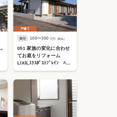
戸建て
100〜300
費用
万円（税込）
｡
051 家族の変化に合わせ
ﾞ
てお庭をリフォーム
中
LIXILｴｸｽﾎﾟｽﾄﾌﾞﾚｲﾝ ﾊｲ
ｸﾞﾘｯﾄﾞﾌｪﾝｽ 砂利敷き