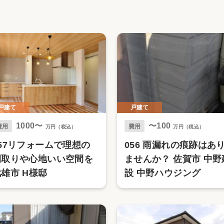
リフォーム
中古リフォーム
古民家再生
暮らす
ライフスタイルコンパス
リフォーム
3Dシミュレーション
リフォームお役立ち情報
おすすめ情報
戸建て
戸建て
1000〜
〜100
ワン
費用
費用
万円（税込）
万円（税込）
057リフォームで理想の
056 雨漏れの痕跡はあ
間取りや心地いい空間を
ませんか？ 佐賀市 中野
雄市 H様邸
設 中野ハウジング