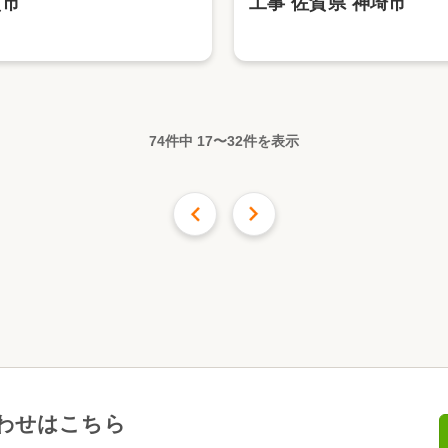
賀市
工事 佐賀県 神埼市
74件中
17
〜
32
件を表示
前の16件
次の
16
件
わせはこちら