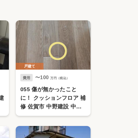
家族の変化
アクセル
戸建て
〜100
費用
万円（税込）
り
055 傷が無かったこと
建
に！ クッションフロア 補
修 佐賀市 中野建設 中野
ハウジング