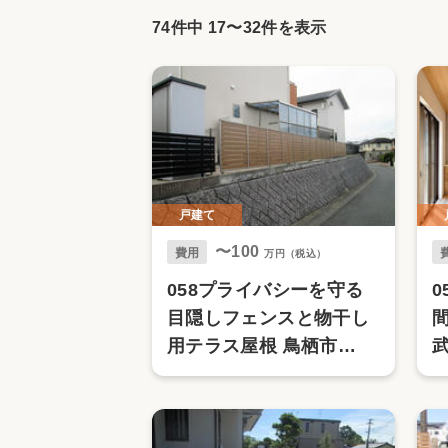
収納
デザイン
74件中
17
〜
32
件を表示
趣味を楽しむ
ペットと
リフォームコンシェルジュ®
お客さまの声
戸建て
〜100
中古物件探しから性能向上リフォームを
費用
万円（税込）
ストップ
058プライバシーを守る
目隠しフェンスと物干し
用テラス屋根 鳥栖市
武
（LIXIL フェンスAB、フ
ーゴF）