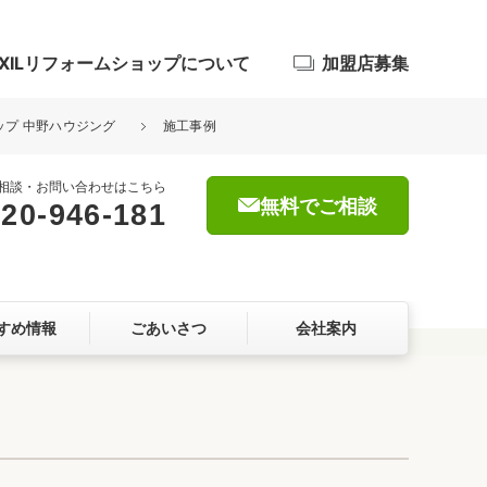
IXILリフォームショップについて
加盟店募集
ョップ 中野ハウジング
施工事例
相談・お問い合わせはこちら
無料でご相談
20-946-181
浴室
屋根・外壁
すめ情報
ごあいさつ
会社案内
暮らしをつくる、価値・性能向上
ョン
自然素材