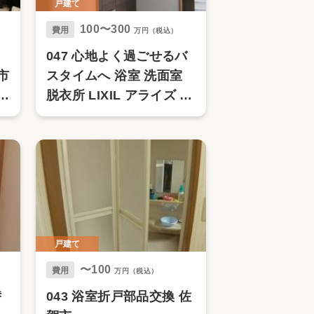
戸建て
100〜300
費用
万円（税込）
ト
047 心地よく過ごせるバ
市
スタイムへ 浴室 洗面室
室
脱衣所 LIXIL アライズ 佐
ﾗ
賀市
戸建て
〜100
費用
万円（税込）
替
043 浴室折戸部品交換 佐