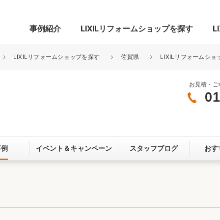
事例紹介
LIXILリフォームショップを探す
L
LIXILリフォームショップを探す
佐賀県
LIXILリフォームシ
お見積・ご
01
グ
リビング・居室
寝室
玄関まわり
門まわり
事例
イベント＆
キャンペーン
スタッフブログ
おす
スペース
カースペース
お客さま満足度アンケート
ここちいい
リノベーシ
オール電化
省エネ