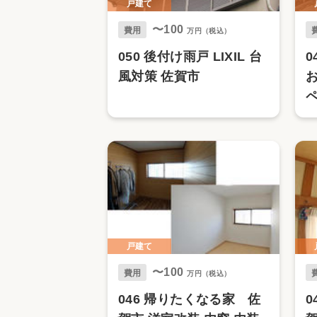
戸建て
〜100
費用
万円（税込）
050 後付け雨戸 LIXIL 台
0
風対策 佐賀市
L
戸建て
〜100
費用
万円（税込）
046 帰りたくなる家 佐
0