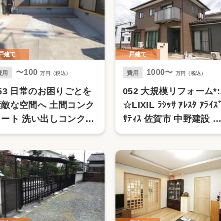
戸建て
戸建て
〜100
1000〜
費用
費用
万円（税込）
万円（税込）
53 日常のお困りごとを
052 大規模リフォーム*:.
素敵な空間へ 土間コンク
☆LIXIL ﾗｼｯｻ ｱﾚｽﾀ ｱﾗｲｽ
リート 洗い出しコンクリ
ｻﾃｨｽ 佐賀市 中野建設 
ート
野ハウジング