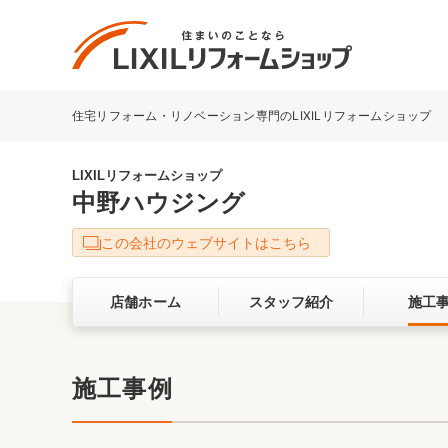
住宅リフォーム・リノベーション専門のLIXILリフォームショップ
リフォーム事例を探す
LIXILリフォームショップについて
LIXILリフォームショップ
中野ハウジング
キッチン
ダイニン
この会社のウェブサイトはこちら
洗面化粧室
トイレ
店舗ホーム
スタッフ紹介
施工
ベランダ・バルコニー
ガーデン
サービス向上・品質改善の取り組み
施工事例
バリアフリー
耐震補強