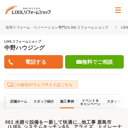
住宅リフォーム・リノベーション専門のLIXILリフォームショップ
LI
LIXILリフォームショップ
中野ハウジング
無料でご相談
この会社のウェブサイトはこちら
イベント＆
店舗ホーム
スタッフ紹介
施工事例
スタッフブロ
キャンペーン
061 水廻り設備を一新して快適に...他工事 鹿島市
（LIXIL システムキッチンAS、アライズ、トイレーナ