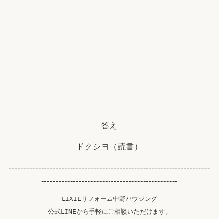
答え
ドクシヨ（読書）
---------------------------------------------------------------------
-----------------------------------------------
LIXILリフォーム中野ハウジング
公式LINEから手軽にご相談いただけます。