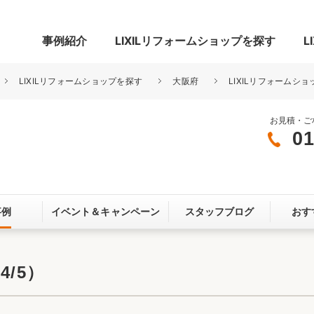
事例紹介
LIXILリフォームショップを探す
L
LIXILリフォームショップを探す
大阪府
LIXILリフォームシ
お見積・ご
01
グ
リビング・居室
寝室
玄関まわり
門まわり
事例
イベント＆
キャンペーン
スタッフブログ
おす
スペース
カースペース
お客さま満足度アンケート
ここちいい
リノベーシ
/5）
オール電化
省エネ