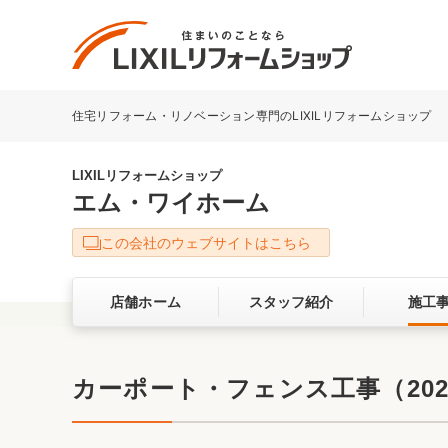
住宅リフォーム・リノベーション専門のLIXILリフォームショップ
リフォーム事例を探す
LIXILリフォームショップについて
LIXILリフォームショップ
エム・ワイホーム
キッチン
ダイニン
この会社のウェブサイトはこちら
洗面化粧室
トイレ
店舗ホーム
スタッフ紹介
施工
ベランダ・バルコニー
ガーデン
サービス向上・品質改善の取り組み
カーポート・フェンス工事（2024
バリアフリー
耐震補強