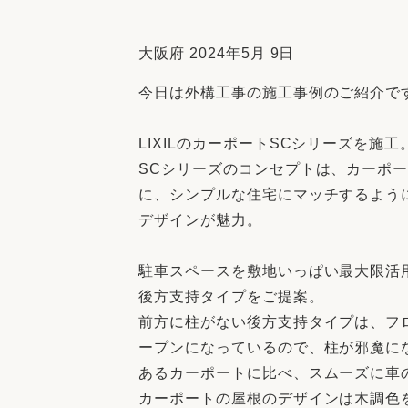
収納
デザイン
趣味を楽しむ
ペットと
大阪府 2024年5月 9日
リフォームコンシェルジュ®
今日は外構工事の施工事例のご紹介で
お客さまの声
LIXILのカーポートSCシリーズを施工
SCシリーズのコンセプトは、カーポ
に、シンプルな住宅にマッチするよう
デザインが魅力。
中古物件探しから性能向上リフォームを
ストップ
駐車スペースを敷地いっぱい最大限活
後方支持タイプをご提案。
前方に柱がない後方支持タイプは、フロ
ープンになっているので、柱が邪魔に
あるカーポートに比べ、スムーズに車
カーポートの屋根のデザインは木調色