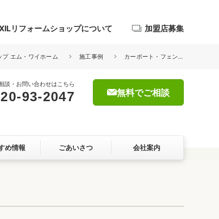
IXILリフォームショップについて
加盟店募集
ョップ エム・ワイホーム
施工事例
カーポート・フェンス工事（2024/5）
相談・お問い合わせはこちら
無料でご相談
20-93-2047
浴室
屋根・外壁
すめ情報
ごあいさつ
会社案内
暮らしをつくる、価値・性能向上
ョン
自然素材