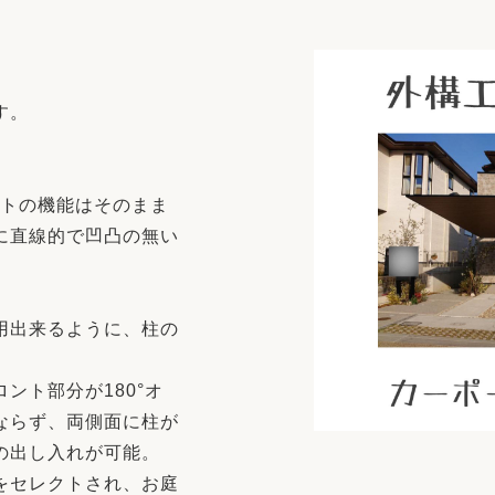
リフォーム
中古リフォーム
古民家再生
暮らす
ライフスタイルコンパス
リフォーム
す。
3Dシミュレーション
リフォームお役立ち情報
。
ートの機能はそのまま
おすすめ情報
に直線的で凹凸の無い
ワン
用出来るように、柱の
ント部分が180°オ
ならず、両側面に柱が
の出し入れが可能。
をセレクトされ、お庭