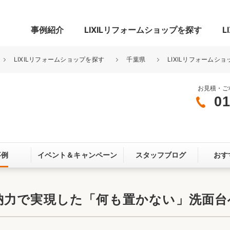
事例紹介
LIXILリフォームショップを探す
L
LIXILリフォームショップを探す
千葉県
LIXILリフォームシ
お見積・ご
01
グ
リビング・居室
寝室
玄関まわり
門まわり
事例
イベント＆
キャンペーン
スタッフブログ
おす
スペース
カースペース
お客さま満足度アンケート
ここちいい
リノベーシ
納力で実現した「何も置かない」洗面台
オール電化
省エネ