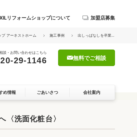
IXILリフォームショップについて
加盟店募集
ョップ アーネストホーム
施工事例
出しっぱなしを卒業。圧倒的収納力で実現した「何も置かない」洗面台へ〈洗面化粧台〉
相談・お問い合わせはこちら
無料でご相談
20-29-1146
浴室
屋根・外壁
すめ情報
ごあいさつ
会社案内
暮らしをつくる、価値・性能向上
ョン
へ〈洗面化粧台〉
自然素材