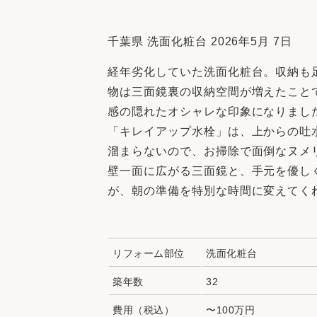
収納
デザイン
趣味を楽しむ
ペットと
千葉県 洗面化粧台 2026年5月 7日
リフォームコンシェルジュ®
経年劣化していた洗面化粧台。収納も
お客さまの声
物は三面鏡裏の収納空間が増えたこと
感の隠れたオシャレな印象になりまし
「キレイアップ水栓」は、上からの吐
溜まらないので、お掃除で面倒なヌメ
壁一面に広がる三面鏡と、手元を優しく
中古物件探しから性能向上リフォームを
が、朝の準備を特別な時間に変えてく
ストップ
リフォーム部位
洗面化粧台
築年数
32
費用（税込）
〜100万円