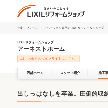
住宅リフォーム・リノベーション専門のLIXILリフォームショップ
リフォーム事例を探す
LIXILリフォームショップについて
LIXILリフォームショップ
アーネストホーム
キッチン
ダイニン
この会社のウェブサイトはこちら
洗面化粧室
トイレ
店舗ホーム
スタッフ紹介
施工
ベランダ・バルコニー
ガーデン
サービス向上・品質改善の取り組み
出しっぱなしを卒業。圧倒的収
バリアフリー
耐震補強