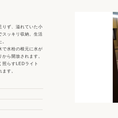
リフォーム
中古リフォーム
古民家再生
暮らす
ライフスタイルコンパス
リフォーム
足りず、溢れていた小
3Dシミュレーション
でスッキリ収納。生活
リフォームお役立ち情報
た。
水で水栓の根元に水が
おすすめ情報
リから開放されます。
照らすLEDライト
ワン
れます。