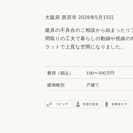
収納
デザイン
趣味を楽しむ
ペットと
大阪府 西宮市 2026年5月15日
リフォームコンシェルジュ®
建具の不具合のご相談から始まったリ
お客さまの声
間取りの工夫で暮らしの動線や視線の
ラットで上質な空間になりました。
費用（税込）
100〜300万円
中古物件探しから性能向上リフォームを
ストップ
建物種別
戸建て