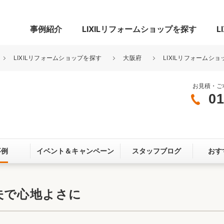
事例紹介
LIXILリフォームショップを探す
L
LIXILリフォームショップを探す
大阪府
LIXILリフォームシ
お見積・ご
01
グ
リビング・居室
寝室
玄関まわり
門まわり
事例
イベント＆
キャンペーン
スタッフブログ
おす
スペース
カースペース
お客さま満足度アンケート
ここちいい
リノベーシ
夫で心地よさに
オール電化
省エネ