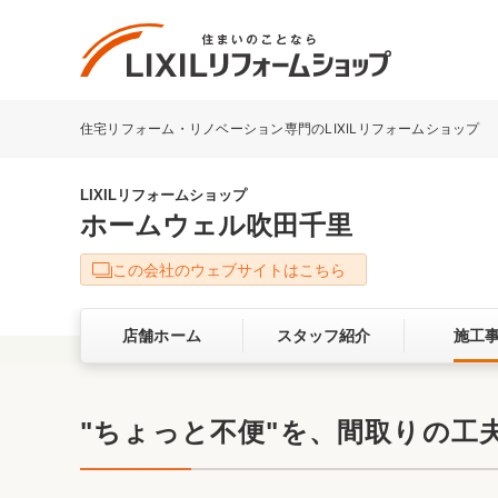
住宅リフォーム・リノベーション専門のLIXILリフォームショップ
リフォーム事例を探す
LIXILリフォームショップについて
LIXILリフォームショップ
ホームウェル吹田千里
キッチン
ダイニン
この会社のウェブサイトはこちら
洗面化粧室
トイレ
店舗ホーム
スタッフ紹介
施工
ベランダ・バルコニー
ガーデン
サービス向上・品質改善の取り組み
"ちょっと不便"を、間取りの工
バリアフリー
耐震補強