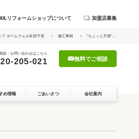
IXILリフォームショップについて
加盟店募集
ョップ ホームウェル吹田千里
施工事例
"ちょっと不便"を、間取りの工夫で心地よさに
相談・お問い合わせはこちら
無料でご相談
20-205-021
浴室
屋根・外壁
すめ情報
ごあいさつ
会社案内
暮らしをつくる、価値・性能向上
ョン
自然素材