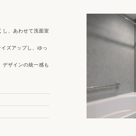
リフォーム
中古リフォーム
古民家再生
暮らす
ライフスタイルコンパス
リフォーム
くし、あわせて洗面室
3Dシミュレーション
リフォームお役立ち情報
へサイズアップし、ゆっ
おすすめ情報
、デザインの統一感も
ワン