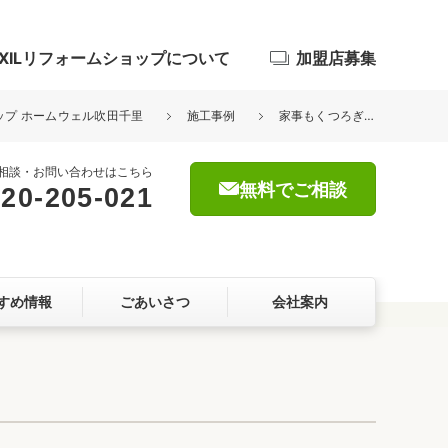
IXILリフォームショップについて
加盟店募集
ョップ ホームウェル吹田千里
施工事例
家事もくつろぎも快適に。やさしい色合いで整えた水まわり
相談・お問い合わせはこちら
無料でご相談
20-205-021
浴室
屋根・外壁
すめ情報
ごあいさつ
会社案内
暮らしをつくる、価値・性能向上
ョン
自然素材