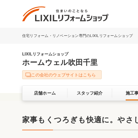
住宅リフォーム・リノベーション専門のLIXILリフォームショップ
リフォーム事例を探す
LIXILリフォームショップについて
LIXILリフォームショップ
ホームウェル吹田千里
キッチン
ダイニン
この会社のウェブサイトはこちら
洗面化粧室
トイレ
店舗ホーム
スタッフ紹介
施工
ベランダ・バルコニー
ガーデン
サービス向上・品質改善の取り組み
家事もくつろぎも快適に。やさ
バリアフリー
耐震補強