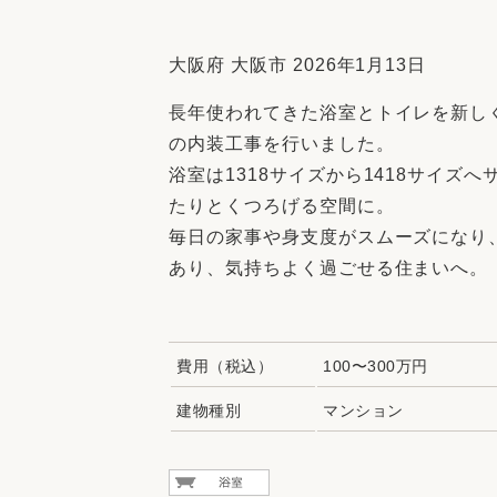
収納
デザイン
趣味を楽しむ
ペットと
大阪府 大阪市 2026年1月13日
リフォームコンシェルジュ®
長年使われてきた浴室とトイレを新し
お客さまの声
の内装工事を行いました。
浴室は1318サイズから1418サイズ
たりとくつろげる空間に。
毎日の家事や身支度がスムーズになり
あり、気持ちよく過ごせる住まいへ。
中古物件探しから性能向上リフォームを
ストップ
費用（税込）
100〜300万円
建物種別
マンション