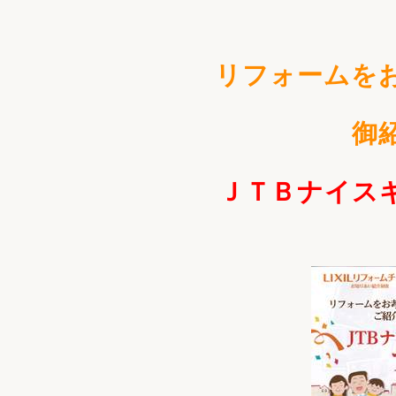
収納
デザイン
趣味を楽しむ
ペットと
リフォームを
リフォームコンシェルジュ®
お客さまの声
御
ＪＴＢナイス
中古物件探しから性能向上リフォームを
ストップ