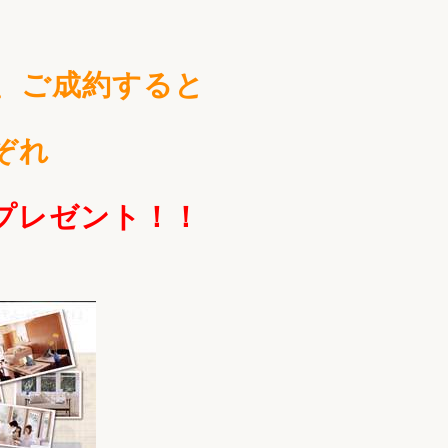
家族の変化
、ご成約すると
アクセル
ぞれ
プレゼント！！