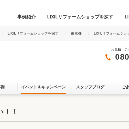
事例紹介
LIXILリフォームショップを探す
L
LIXILリフォームショップを探す
東京都
LIXILリフォームシ
お見積・ご
080
グ
リビング・居室
寝室
玄関まわり
門まわり
事例
イベント＆
キャンペーン
スタッフブログ
ご
スペース
カースペース
お客さま満足度アンケート
ここちいい
リノベーシ
い！！
オール電化
省エネ