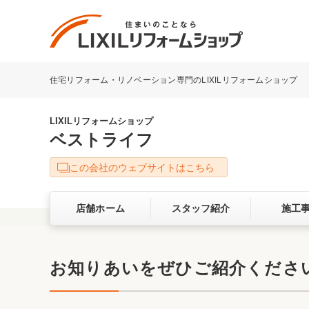
住宅リフォーム・リノベーション専門のLIXILリフォームショップ
リフォーム事例を探す
LIXILリフォームショップについて
LIXILリフォームショップ
ベストライフ
キッチン
ダイニン
この会社のウェブサイトはこちら
洗面化粧室
トイレ
店舗ホーム
スタッフ紹介
施工
ベランダ・バルコニー
ガーデン
サービス向上・品質改善の取り組み
お知りあいをぜひご紹介くださ
バリアフリー
耐震補強