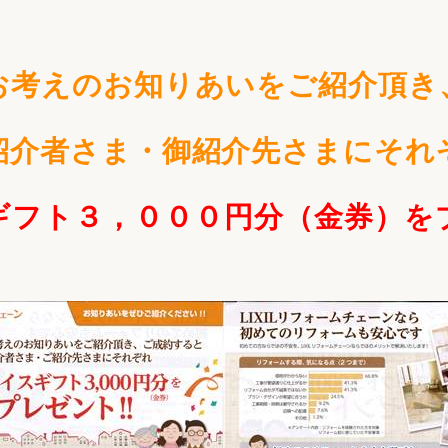
リフォーム
中古リフォーム
古民家再生
暮らす
お考えのお知りあいをご紹介頂き
ライフスタイルコンパス
リフォーム
3Dシミュレーション
紹介者さま・御紹介先さまにそれ
リフォームお役立ち情報
おすすめ情報
ギフト３，０００円分（金券）を
ワン