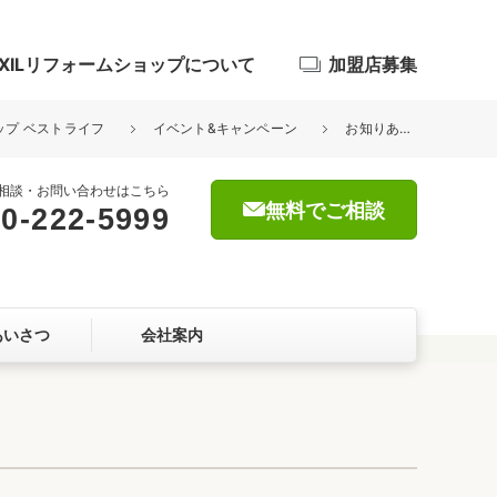
IXILリフォームショップについて
加盟店募集
ョップ ベストライフ
イベント&キャンペーン
お知りあいをぜひご紹介ください！！
相談・お問い合わせはこちら
無料でご相談
0-222-5999
浴室
屋根・外壁
あいさつ
会社案内
暮らしをつくる、価値・性能向上
ョン
自然素材