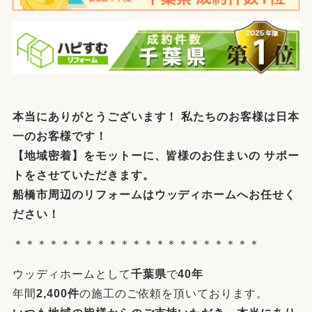
本当にありがとうございます！ 私たちのお客様は
日本
一のお客様
です！
【
地域密着
】をモットーに、皆様のお住まいの サポー
トをさせていただきます。
船橋市周辺
の
リフォーム
は
ウッディホームへ
お任せく
ださい！
＊＊＊＊＊＊＊＊＊＊＊＊＊＊＊＊＊＊＊＊＊
ウッディホームとして
千葉県
で
40年
年間
2,400件
の施工のご依頼を頂いております。