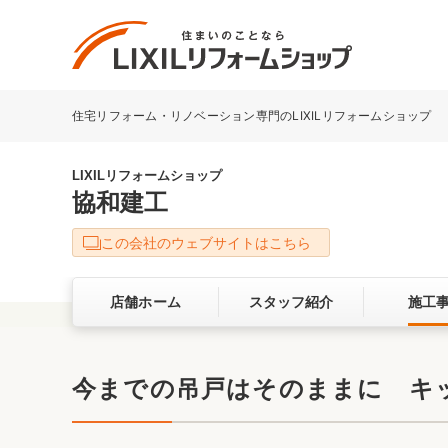
住宅リフォーム・リノベーション専門のLIXILリフォームショップ
リフォーム事例を探す
LIXILリフォームショップについて
LIXILリフォームショップ
協和建工
キッチン
ダイニン
この会社のウェブサイトはこちら
洗面化粧室
トイレ
店舗ホーム
スタッフ紹介
施工
ベランダ・バルコニー
ガーデン
サービス向上・品質改善の取り組み
今までの吊戸はそのままに キ
バリアフリー
耐震補強