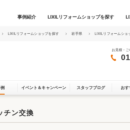
事例紹介
LIXILリフォームショップを探す
L
LIXILリフォームショップを探す
岩手県
LIXILリフォームショ
お見積・ご
01
グ
リビング・居室
寝室
玄関まわり
門まわり
事例
イベント＆
キャンペーン
スタッフブログ
おす
スペース
カースペース
お客さま満足度アンケート
ここちいい
リノベーシ
ッチン交換
オール電化
省エネ