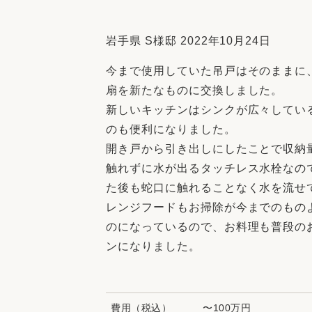
収納
デザイン
趣味を楽しむ
ペットと
岩手県 S様邸 2022年10月24日
リフォームコンシェルジュ®
今まで使用していた吊戸はそのままに
お客さまの声
扇を新たなものに交換しました。
新しいキッチンはシンクが広々してい
のも便利になりました。
開き戸から引き出しにしたことで収納
触れずに水が出るタッチレス水栓なの
中古物件探しから性能向上リフォームを
た後も蛇口に触れることなく水を流せ
ストップ
レンジフードもお掃除が今までのもの
のになっているので、お料理も普段の
ンになりました。
費用（税込）
〜100万円