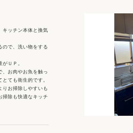
リフォーム
中古リフォーム
古民家再生
暮らす
ライフスタイルコンパス
リフォーム
、キッチン本体と換気
3Dシミュレーション
リフォームお役立ち情報
るので、洗い物をする
おすすめ情報
量がＵＰ。
で、お肉やお魚を触っ
ワン
てとても衛生的です。
よりお掃除しやすいも
お掃除も快適なキッチ