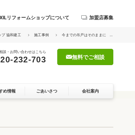
IXILリフォームショップについて
加盟店募集
ップ 協和建工
施工事例
今までの吊戸はそのままに キッチン交換
相談・お問い合わせはこちら
無料でご相談
20-232-703
浴室
屋根・外壁
すめ情報
ごあいさつ
会社案内
暮らしをつくる、価値・性能向上
ョン
自然素材