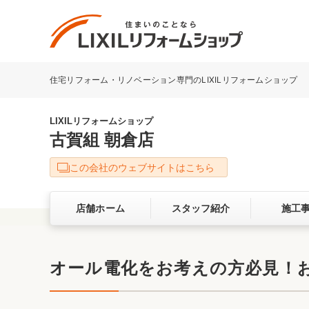
住宅リフォーム・リノベーション専門のLIXILリフォームショップ
リフォーム事例を探す
LIXILリフォームショップについて
LIXILリフォームショップ
古賀組 朝倉店
キッチン
ダイニン
この会社のウェブサイトはこちら
洗面化粧室
トイレ
店舗ホーム
スタッフ紹介
施工
ベランダ・バルコニー
ガーデン
サービス向上・品質改善の取り組み
オール電化をお考えの方必見！
バリアフリー
耐震補強