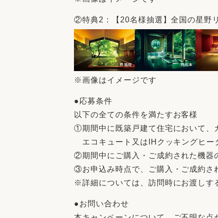
②特典2：【20名様抽選】全国の星野
※画像はイメージです
●応募条件
以下の全ての条件を満たすお客様
①期間中に既築戸建て住宅において、
エコキュート又はIHクッキングヒー
②期間中にご購入・ご成約された機器の
③お申込み時点で、ご購入・ご成約さ
※詳細については、訪問時にお渡しす
●お問い合わせ
本キャンペーンについて、ご不明な点