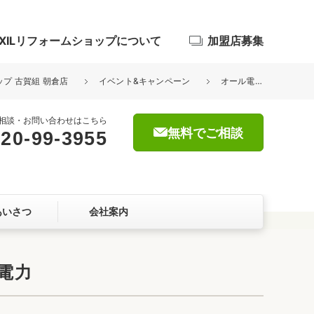
IXILリフォームショップについて
加盟店募集
ップ 古賀組 朝倉店
イベント&キャンペーン
オール電化をお考えの方必見！お得なキャンペーン開催！ 主催：九州電力
相談・お問い合わせはこちら
無料でご相談
20-99-3955
浴室
屋根・外壁
あいさつ
会社案内
暮らしをつくる、価値・性能向上
ョン
電力
自然素材