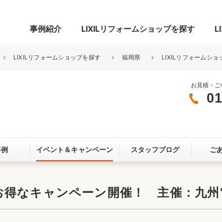
事例紹介
LIXILリフォームショップを探す
L
LIXILリフォームショップを探す
福岡県
LIXILリフォームショ
お見積・ご
01
グ
リビング・居室
寝室
玄関まわり
門まわり
事例
イベント＆
キャンペーン
スタッフブログ
ご
スペース
カースペース
お客さま満足度アンケート
ここちいい
リノベーシ
お得なキャンペーン開催！ 主催：九州
オール電化
省エネ