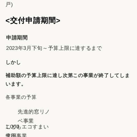
戸)
<
交付申請期間​
>
申請期間
2023年3月下旬～予算上限に達するまで
しかし
補助額の予算上限に達し次第この事業が終了してしま
います。
各事業の予算
先進的窓リノ
ベ事業
1,000
こどもエコすまい
億円
支援事業