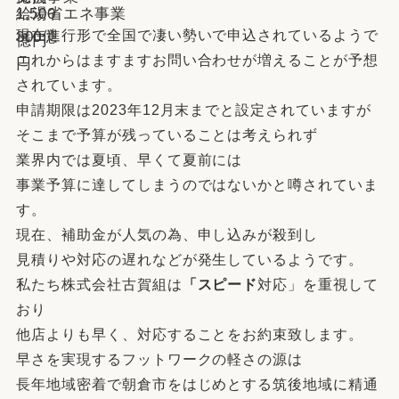
1,500
給湯省エネ事業
現在進行形で全国で凄い勢いで申込されているようで
300億
億円
これからはますますお問い合わせが増えることが予想
円
されています。
申請期限は2023年12月末までと設定されていますが
そこまで予算が残っていることは考えられず
業界内では夏頃、早くて夏前には
事業予算に達してしまうのではないかと噂されていま
す。
現在、補助金が人気の為、申し込みが殺到し
見積りや対応の遅れなどが発生しているようです。
私たち株式会社古賀組は
「スピード
対応」を重視して
おり
他店よりも早く、対応することをお約束致します。
早さを実現するフットワークの軽さの源は
長年地域密着で朝倉市をはじめとする筑後地域に精通