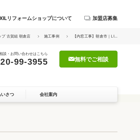
IXILリフォームショップについて
加盟店募集
ップ 古賀組 朝倉店
施工事例
【内窓工事】朝倉市｜LIXIL内窓「インプラス」設置工事
相談・お問い合わせはこちら
無料でご相談
20-99-3955
浴室
屋根・外壁
あいさつ
会社案内
暮らしをつくる、価値・性能向上
ョン
自然素材