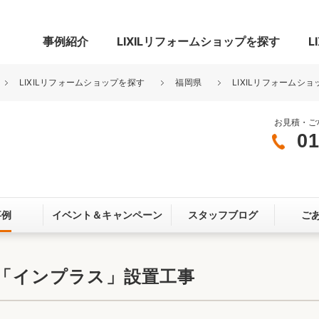
事例紹介
LIXILリフォームショップを探す
L
LIXILリフォームショップを探す
福岡県
LIXILリフォームショ
お見積・ご
01
グ
リビング・居室
寝室
玄関まわり
門まわり
事例
イベント＆
キャンペーン
スタッフブログ
ご
スペース
カースペース
お客さま満足度アンケート
ここちいい
リノベーシ
窓「インプラス」設置工事
オール電化
省エネ