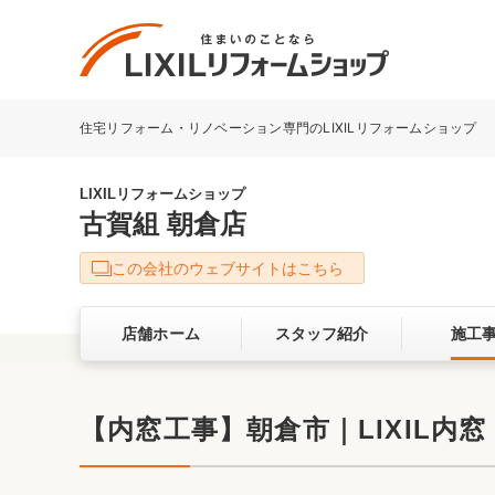
住宅リフォーム・リノベーション専門のLIXILリフォームショップ
リフォーム事例を探す
LIXILリフォームショップについて
LIXILリフォームショップ
古賀組 朝倉店
キッチン
ダイニン
この会社のウェブサイトはこちら
洗面化粧室
トイレ
店舗ホーム
スタッフ紹介
施工
ベランダ・バルコニー
ガーデン
サービス向上・品質改善の取り組み
【内窓工事】朝倉市｜LIXIL内
バリアフリー
耐震補強