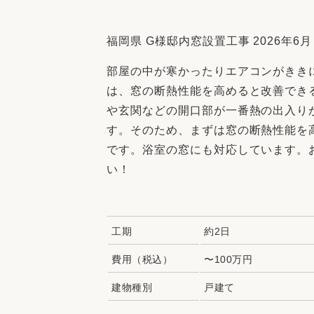
収納
デザイン
趣味を楽しむ
ペットと
福岡県 G様邸内窓設置工事 2026年6月
リフォームコンシェルジュ®
部屋の中が寒かったりエアコンがきき
お客さまの声
は、窓の断熱性能を高めると改善でき
や玄関などの開口部が一番熱の出入り
す。そのため、まずは窓の断熱性能を
です。浴室の窓にも対応しています。
い！
中古物件探しから性能向上リフォームを
ストップ
工期
約2日
費用（税込）
〜100万円
建物種別
戸建て