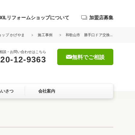
IXILリフォームショップについて
加盟店募集
ショップ かげやま
施工事例
和歌山市 勝手口ドア交換リフォーム
相談・お問い合わせはこちら
無料でご相談
20-12-9363
浴室
屋根・外壁
あいさつ
会社案内
暮らしをつくる、価値・性能向上
ョン
自然素材