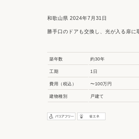
収納
デザイン
趣味を楽しむ
ペットと
和歌山県 2024年7月31日
リフォームコンシェルジュ®
勝手口のドアも交換し、光が入る扉に
お客さまの声
築年数
約30年
工期
1日
中古物件探しから性能向上リフォームを
費用（税込）
〜100万円
ストップ
建物種別
戸建て