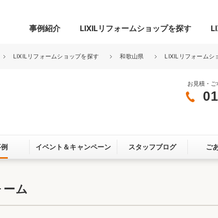
事例紹介
LIXILリフォームショップを探す
L
LIXILリフォームショップを探す
和歌山県
LIXILリフォーム
お見積・ご
01
グ
リビング・居室
寝室
玄関まわり
門まわり
事例
イベント＆
キャンペーン
スタッフブログ
ご
スペース
カースペース
お客さま満足度アンケート
ここちいい
リノベーシ
ォーム
オール電化
省エネ