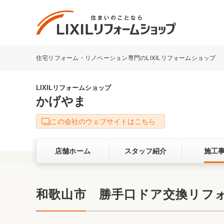
住宅リフォーム・リノベーション専門のLIXILリフォームショップ
リフォーム事例を探す
LIXILリフォームショップについて
LIXILリフォームショップ
かげやま
キッチン
ダイニン
この会社のウェブサイトはこちら
洗面化粧室
トイレ
店舗ホーム
スタッフ紹介
施工
ベランダ・バルコニー
ガーデン
サービス向上・品質改善の取り組み
和歌山市 勝手口ドア交換リフ
バリアフリー
耐震補強