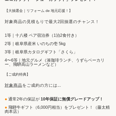
【大抽選会｜リフォーム de 地元応援！】
対象商品の見積もりで最大2回抽選のチャンス！
1等｜十八楼 ペア宿泊券（1泊2食付き）
2等｜岐阜県産米 いのちの壱 5kg
3等｜岐阜県カタログギフト「さくら」
4〜6等｜地元グルメ（湊珈琲ランチ、うずらベーカリ
ー、飛騨高山ラーメンなど）
【ご成約特典】
対象商品
をご成約の方には...
●
通常2年の保証が
10年保証に無償グレードアップ！
●
飛騨牛ギフト（6,000円相当）をプレゼント！（藤太精
肉本店）