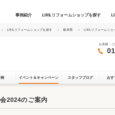
事例紹介
LIXILリフォームショップを探す
L
LIXILリフォームショップを探す
岐阜県
LIXILリフォームショ
お見積・ご
01
グ
リビング・居室
寝室
玄関まわり
門まわり
事例
イベント＆
キャンペーン
スタッフブログ
おす
スペース
カースペース
お客さま満足度アンケート
ここちいい
リノベーシ
会2024のご案内
オール電化
省エネ