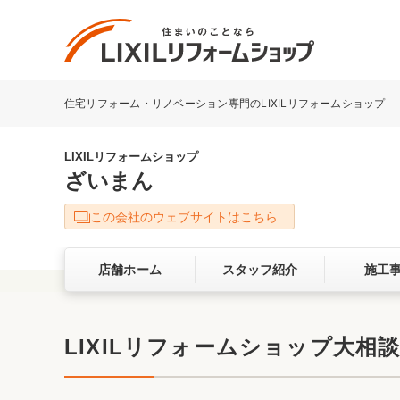
住宅リフォーム・リノベーション専門のLIXILリフォームショップ
リフォーム事例を探す
LIXILリフォームショップについて
LIXILリフォームショップ
ざいまん
キッチン
ダイニン
この会社のウェブサイトはこちら
洗面化粧室
トイレ
店舗ホーム
スタッフ紹介
施工
ベランダ・バルコニー
ガーデン
サービス向上・品質改善の取り組み
LIXILリフォームショップ大相談
バリアフリー
耐震補強