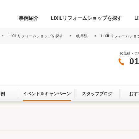
事例紹介
LIXILリフォームショップを探す
L
LIXILリフォームショップを探す
岐阜県
LIXILリフォームショ
お見積・ご
01
グ
リビング・居室
寝室
玄関まわり
門まわり
事例
イベント＆
キャンペーン
スタッフブログ
おす
スペース
カースペース
お客さま満足度アンケート
ここちいい
リノベーシ
オール電化
省エネ