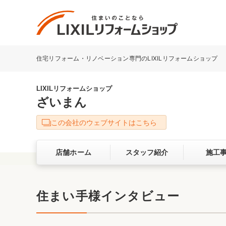
住宅リフォーム・リノベーション専門のLIXILリフォームショップ
リフォーム事例を探す
LIXILリフォームショップについて
LIXILリフォームショップ
ざいまん
キッチン
ダイニン
この会社のウェブサイトはこちら
洗面化粧室
トイレ
店舗ホーム
スタッフ紹介
施工
ベランダ・バルコニー
ガーデン
サービス向上・品質改善の取り組み
住まい手様インタビュー
バリアフリー
耐震補強