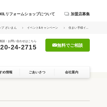
IXILリフォームショップについて
加盟店募集
ップ ざいまん
イベント&キャンペーン
住まい手様インタビュー
相談・お問い合わせはこちら
無料でご相談
20-24-2715
浴室
屋根・外壁
すめ情報
ごあいさつ
会社案内
暮らしをつくる、価値・性能向上
ョン
自然素材