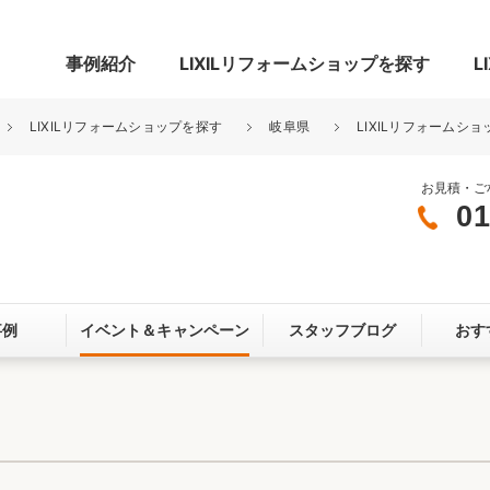
事例紹介
LIXILリフォームショップを探す
L
LIXILリフォームショップを探す
岐阜県
LIXILリフォームショ
お見積・ご
01
グ
リビング・居室
寝室
玄関まわり
門まわり
事例
イベント＆
キャンペーン
スタッフブログ
おす
スペース
カースペース
お客さま満足度アンケート
ここちいい
リノベーシ
オール電化
省エネ