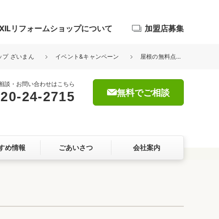
IXILリフォームショップについて
加盟店募集
ップ ざいまん
イベント&キャンペーン
屋根の無料点検実施中！
相談・お問い合わせはこちら
無料でご相談
20-24-2715
浴室
屋根・外壁
すめ情報
ごあいさつ
会社案内
暮らしをつくる、価値・性能向上
ョン
自然素材