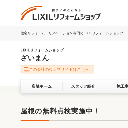
住宅リフォーム・リノベーション専門のLIXILリフォームショップ
リフォーム事例を探す
LIXILリフォームショップについて
LIXILリフォームショップ
ざいまん
キッチン
ダイニン
この会社のウェブサイトはこちら
洗面化粧室
トイレ
店舗ホーム
スタッフ紹介
施工
ベランダ・バルコニー
ガーデン
サービス向上・品質改善の取り組み
屋根の無料点検実施中！
バリアフリー
耐震補強