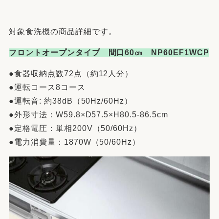
対象食洗機の商品詳細です。
フロントオープンタイプ 間口60㎝ NP60EF1WCP
●食器収納点数72点（約12人分）
●運転コース8コース
●運転音: 約38dB（50Hz/60Hz）
●外形寸法：W59.8×D57.5×H80.5-86.5cm
●定格電圧：単相200V（50/60Hz）
●電力消費量：1870W（50/60Hz）