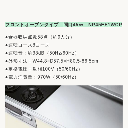
フロントオープンタイプ 間口45㎝ NP45EF1WCP
●食器収納点数58点（約9人分）
●運転コース8コース
●運転音：約38dB（50Hz/60Hz）
●外形寸法：W44.8×D57.5×H80.5-86.5cm
●定格電圧：単相100V（50/60Hz）
●電力消費量：970W（50/60Hz）