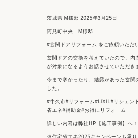
収納
デザイン
趣味を楽しむ
ペットと
茨城県 M様邸 2025年3月25日
リフォームコンシェルジュ®
阿見町中央 M様邸
お客さまの声
#玄関ドアリフォーム をご依頼いただ
玄関ドアの交換を考えていたので、内
が対象になるようお話させていただき
中古物件探しから性能向上リフォームを
今まで寒かったり、結露があった玄関
ストップ
した。
#牛久市#リフォーム#LIXIL#リシェン
省エネ#補助金#お得にリフォーム
詳しい内容は弊社HP【施工事例】へ
※住宅省エネ2025キャンペーンも承