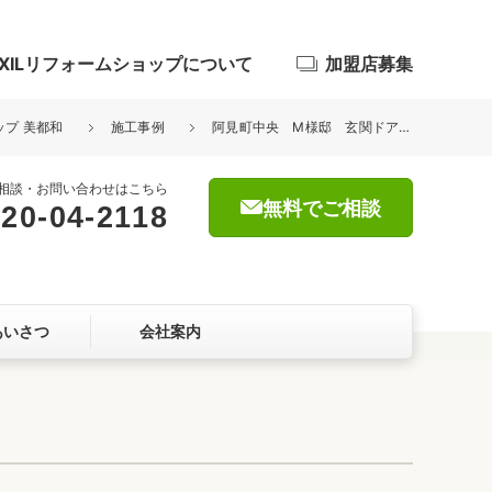
IXILリフォームショップについて
加盟店募集
ップ 美都和
施工事例
阿見町中央 M様邸 玄関ドア・内窓改修工事
相談・お問い合わせはこちら
無料でご相談
20-04-2118
浴室
屋根・外壁
あいさつ
会社案内
暮らしをつくる、価値・性能向上
ョン
自然素材