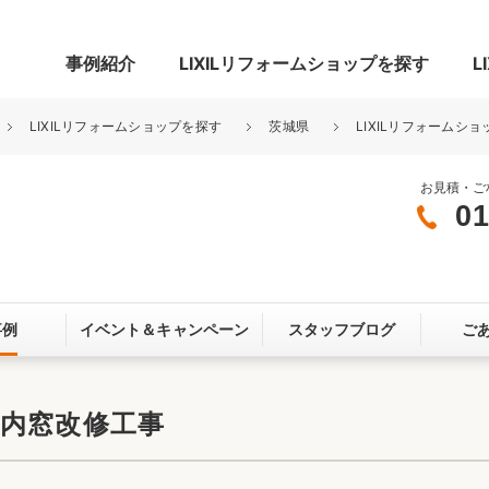
事例紹介
LIXILリフォームショップを探す
L
LIXILリフォームショップを探す
茨城県
LIXILリフォームショ
お見積・ご
01
グ
リビング・居室
寝室
玄関まわり
門まわり
事例
イベント＆
キャンペーン
スタッフブログ
ご
スペース
カースペース
お客さま満足度アンケート
ここちいい
リノベーシ
・内窓改修工事
オール電化
省エネ