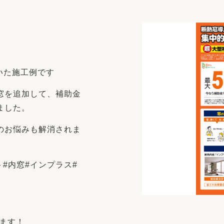
リフォーム
中古リフォーム
古民家再生
暮らす
ライフスタイルコンパス
リフォーム
3Dシミュレーション
いた施工例です
リフォームお役立ち情報
窓を追加して、補助金
おすすめ情報
ました。
ワン
のお悩みも解消されま
ト#内窓#インプラス#
！
ります！