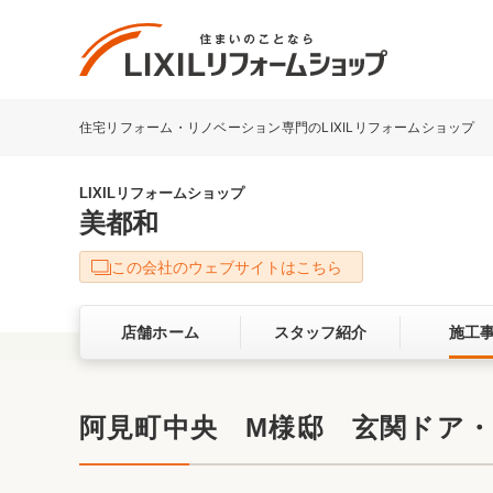
住宅リフォーム・リノベーション専門のLIXILリフォームショップ
リフォーム事例を探す
LIXILリフォームショップについて
LIXILリフォームショップ
美都和
キッチン
ダイニン
この会社のウェブサイトはこちら
洗面化粧室
トイレ
店舗ホーム
スタッフ紹介
施工
ベランダ・バルコニー
ガーデン
サービス向上・品質改善の取り組み
阿見町中央 M様邸 玄関ドア
バリアフリー
耐震補強