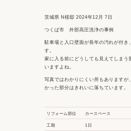
収納
デザイン
趣味を楽しむ
ペットと
茨城県 N様邸 2024年12月 7日
リフォームコンシェルジュ®
つくば市 外部高圧洗浄の事例
お客さまの声
駐車場と入口壁面が長年の汚れが付き
す。
家に入る前にどうしても見えてしまう
いますよね。
中古物件探しから性能向上リフォームを
写真ではわかりにくい所もありますが
ストップ
かった部分はきれいに落ちています。
リフォーム部位
カースペース
工期
1日