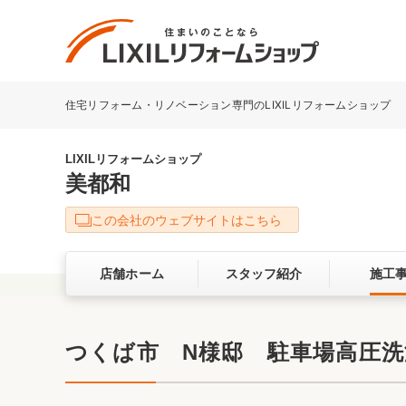
住宅リフォーム・リノベーション専門のLIXILリフォームショップ
リフォーム事例を探す
LIXILリフォームショップについて
LIXILリフォームショップ
美都和
キッチン
ダイニン
この会社のウェブサイトはこちら
洗面化粧室
トイレ
店舗ホーム
スタッフ紹介
施工
ベランダ・バルコニー
ガーデン
サービス向上・品質改善の取り組み
つくば市 N様邸 駐車場高圧洗
バリアフリー
耐震補強