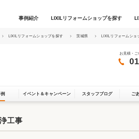
事例紹介
LIXILリフォームショップを探す
L
LIXILリフォームショップを探す
茨城県
LIXILリフォームショ
お見積・ご
01
グ
リビング・居室
寝室
玄関まわり
門まわり
事例
イベント＆
キャンペーン
スタッフブログ
ご
スペース
カースペース
お客さま満足度アンケート
ここちいい
リノベーシ
浄工事
オール電化
省エネ