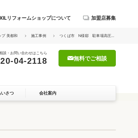
IXILリフォームショップについて
加盟店募集
ップ 美都和
施工事例
つくば市 N様邸 駐車場高圧洗浄工事
相談・お問い合わせはこちら
無料でご相談
20-04-2118
浴室
屋根・外壁
あいさつ
会社案内
暮らしをつくる、価値・性能向上
ョン
自然素材