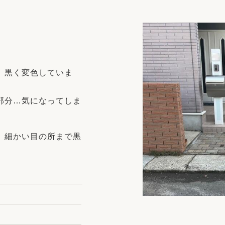
リフォーム
中古リフォーム
古民家再生
暮らす
ライフスタイルコンパス
リフォーム
3Dシミュレーション
、黒く変色していま
リフォームお役立ち情報
おすすめ情報
部分…気になってしま
ワン
、細かい目の所まで黒