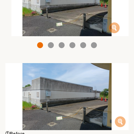
1
2
3
4
5
6
①Before