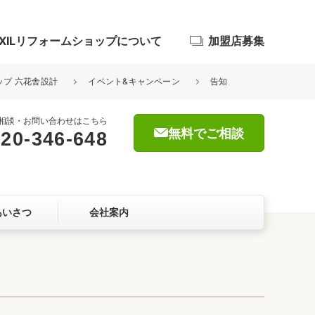
IXILリフォームショップについて
加盟店募集
ョップ 六花舎設計
イベント&キャンペーン
告知
相談・お問い合わせはこちら
無料でご相談
20-346-648
浴室
屋根・外壁
あいさつ
会社案内
暮らしをつくる、価値・性能向上
ョン
自然素材