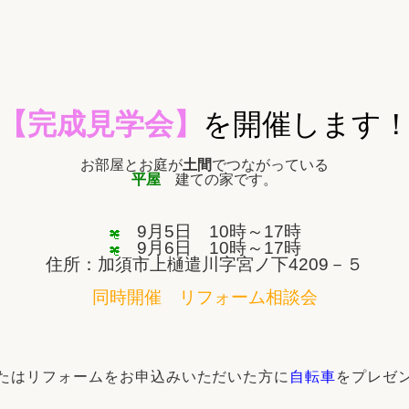
リフォーム
中古リフォーム
古民家再生
暮らす
ライフスタイルコンパス
リフォーム
3Dシミュレーション
【完成見学会】
を開催します
リフォームお役立ち情報
お部屋とお庭が
土間
でつながっている
おすすめ情報
平屋
建ての家です。
9月5日 10時～17時
ワン
9月6日 10時～17時
住所：加須市上樋遣川字宮ノ下4209－５
同時開催 リフォーム相談会
たはリフォームをお申込みいただいた方に
自転車
をプレゼ