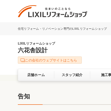
住宅リフォーム・リノベーション専門のLIXILリフォームショップ
リフォーム事例を探す
LIXILリフォームショップについて
LIXILリフォームショップ
六花舎設計
キッチン
ダイニン
この会社のウェブサイトはこちら
洗面化粧室
トイレ
店舗ホーム
スタッフ紹介
施工
ベランダ・バルコニー
ガーデン
サービス向上・品質改善の取り組み
告知
バリアフリー
耐震補強