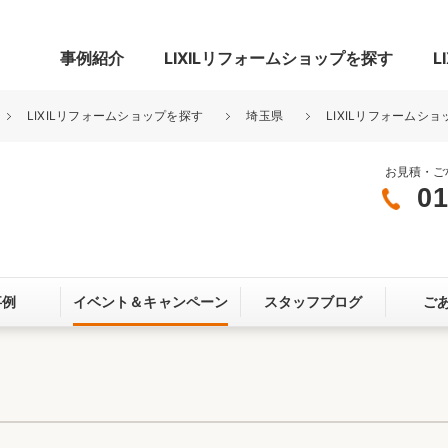
事例紹介
LIXILリフォームショップを探す
L
LIXILリフォームショップを探す
埼玉県
LIXILリフォームシ
お見積・ご
01
グ
リビング・居室
寝室
玄関まわり
門まわり
事例
イベント＆
キャンペーン
スタッフブログ
ご
スペース
カースペース
お客さま満足度アンケート
ここちいい
リノベーシ
オール電化
省エネ