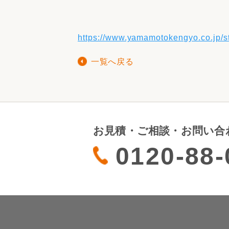
収納
デザイン
趣味を楽しむ
ペットと
https://www.yamamotokengyo.co.jp/st
リフォームコンシェルジュ®
お客さまの声
一覧へ戻る
お見積・ご相談・お問い合
中古物件探しから性能向上リフォームを
ストップ
0120-88-