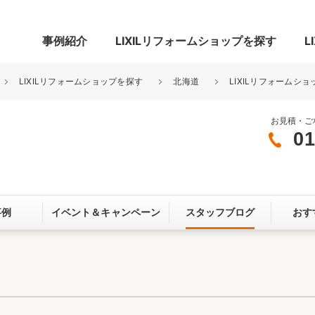
事例紹介
LIXILリフォームショップを探す
L
LIXILリフォームショップを探す
北海道
LIXILリフォームショ
お見積・ご
01
グ
リビング・居室
寝室
玄関まわり
門まわり
事例
イベント＆
キャンペーン
スタッフブログ
おす
スペース
カースペース
お客さま満足度アンケート
ここちいい
リノベーシ
オール電化
省エネ