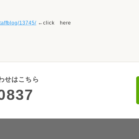
リフォーム
中古リフォーム
古民家再生
暮らす
affblog/13745/
←click here
ライフスタイルコンパス
リフォーム
3Dシミュレーション
リフォームお役立ち情報
おすすめ情報
わせはこちら
ワン
0837