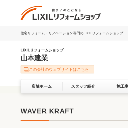
住宅リフォーム・リノベーション専門のLIXILリフォームショップ
リフォーム事例を探す
LIXILリフォームショップについて
LIXILリフォームショップ
山本建業
キッチン
ダイニン
この会社のウェブサイトはこちら
洗面化粧室
トイレ
店舗ホーム
スタッフ紹介
施工
ベランダ・バルコニー
ガーデン
サービス向上・品質改善の取り組み
WAVER KRAFT
バリアフリー
耐震補強