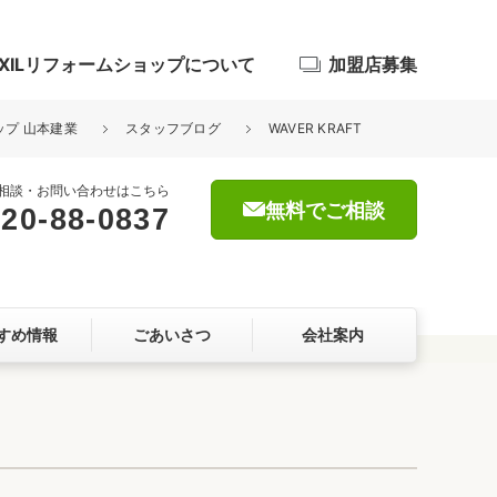
IXILリフォームショップについて
加盟店募集
ップ 山本建業
スタッフブログ
WAVER KRAFT
相談・お問い合わせはこちら
無料でご相談
20-88-0837
浴室
屋根・外壁
すめ情報
ごあいさつ
会社案内
暮らしをつくる、価値・性能向上
ョン
自然素材