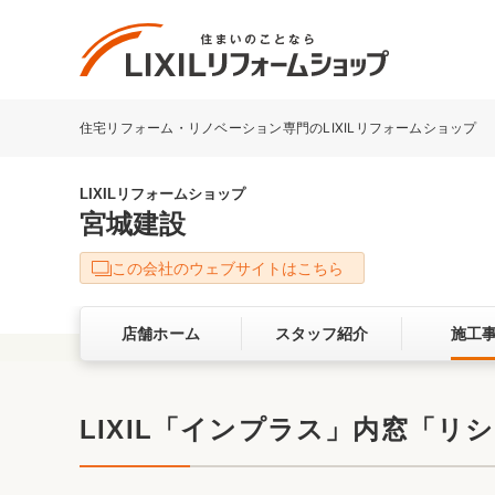
住宅リフォーム・リノベーション専門のLIXILリフォームショップ
リフォーム事例を探す
LIXILリフォームショップについて
LIXILリフォームショップ
宮城建設
キッチン
ダイニン
この会社のウェブサイトはこちら
洗面化粧室
トイレ
店舗ホーム
スタッフ紹介
施工
ベランダ・バルコニー
ガーデン
サービス向上・品質改善の取り組み
LIXIL「インプラス」内窓「
バリアフリー
耐震補強