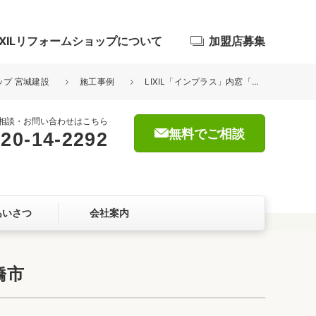
IXILリフォームショップについて
加盟店募集
ップ 宮城建設
施工事例
LIXIL「インプラス」内窓「リシェント」玄関ドア（補助金対象） 船橋市
相談・お問い合わせはこちら
無料でご相談
20-14-2292
浴室
屋根・外壁
あいさつ
会社案内
暮らしをつくる、価値・性能向上
ョン
橋市
自然素材