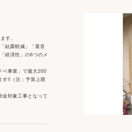
リフォーム
中古リフォーム
古民家再生
暮らす
ライフスタイルコンパス
リフォーム
3Dシミュレーション
きます。
リフォームお役立ち情報
」「結露軽減」「遮音
「経済性」の6つのメ
おすすめ情報
ベ事業」で最大200
ワン
す!!（注：予算上限
助金対象工事となって