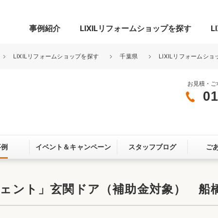
事例紹介
LIXILリフォームショップを探す
L
LIXILリフォームショップを探す
千葉県
LIXILリフォームショ
お見積・ご
01
グ
リビング・居室
寝室
玄関まわり
門まわり
事例
イベント＆
キャンペーン
スタッフブログ
ご
スペース
カースペース
お客さま満足度アンケート
ここちいい
リノベーシ
リシェント」玄関ドア（補助金対象） 船
オール電化
省エネ