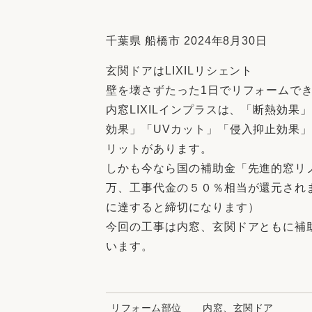
収納
デザイン
趣味を楽しむ
ペットと
千葉県 船橋市 2024年8月30日
リフォームコンシェルジュ®
玄関ドアはLIXILリシェント
お客さまの声
壁を壊さずたった1日でリフォームで
内窓LIXILインプラスは、「断熱効果
効果」「UVカット」「侵入抑止効果」
リットがあります。
しかも今なら国の補助金「先進的窓リノ
中古物件探しから性能向上リフォームを
万、工事代金の５０％相当が還元されま
ストップ
に達すると締切になります）
今回の工事は内窓、玄関ドアともに補
います。
リフォーム部位
内窓、玄関ドア