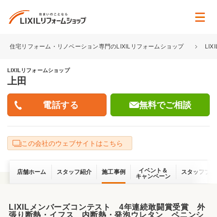
住宅リフォーム・リノベーション専門のLIXILリフォームショップ
LI
LIXILリフォームショップ
上田
無料でご相談
この会社のウェブサイトはこちら
イベント＆
店舗ホーム
スタッフ紹介
施工事例
スタッフブロ
キャンペーン
LIXILメンバーズコンテスト 4年連続敢闘賞受賞 外
張り断熱・イフス 内断熱・発泡ウレタン ペニンシ