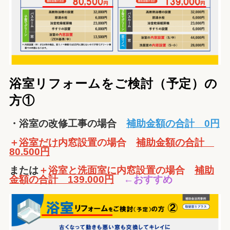
浴室リフォームをご検討（予定）の
方①
・浴室の改修工事の場合
補助金額の合計 0円
＋
浴室だけ
内窓設置の場合
補助金額の合計
80.500円
または
＋
浴室と洗面室に
内窓設置の場合
補助
金額の合計 139.000円
←おすすめ