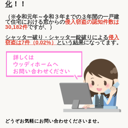
化
！！
（※令和元年～令和３年までの
３年間
の一戸建
て住宅における窓からの
侵入窃盗の認知件数は
30,182件
ですが、）
シャッター破り・シャッター錠破りによる
侵入
窃盗は7件（0.02%）
という結果
になってます。
どうぞお気軽にお問い合わせくださいませ。