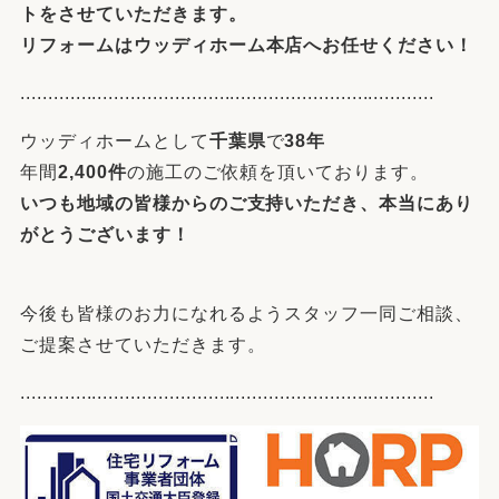
トをさせていただきます。
リフォーム
は
ウッディホーム本店へ
お任せください！
...........................................................................
ウッディホームとして
千葉県
で
38年
年間
2,400件
の施工のご依頼を頂いております。
いつも地域の皆様からのご支持いただき、本当にあり
がとうございます！
今後も皆様のお力になれるようスタッフ一同ご相談、
ご提案させていただきます。
...........................................................................