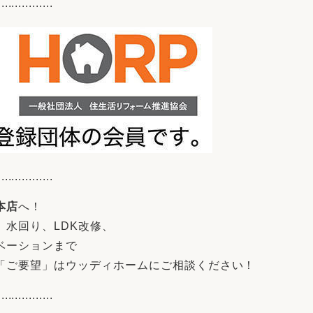
................
................
本店
へ！
水回り、LDK改修、
ベーションまで
「ご要望」はウッディホームにご相談ください！
................