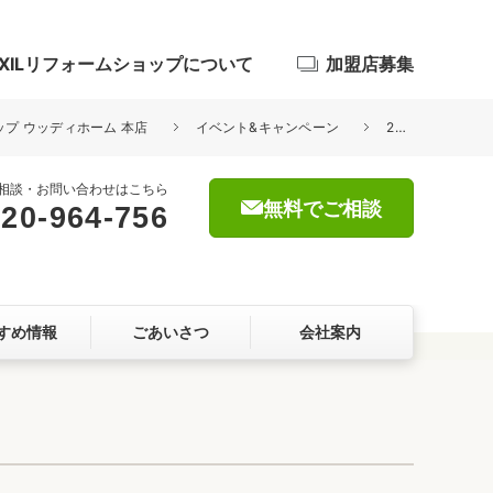
IXILリフォームショップについて
加盟店募集
ョップ ウッディホーム 本店
イベント&キャンペーン
2024年 ゴールデンウィーク休業のお知らせ
相談・お問い合わせはこちら
無料でご相談
20-964-756
浴室
屋根・外壁
すめ情報
ごあいさつ
会社案内
暮らしをつくる、価値・性能向上
ョン
自然素材