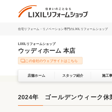
住宅リフォーム・リノベーション専門のLIXILリフォームショップ
リフォーム事例を探す
LIXILリフォームショップについて
LIXILリフォームショップ
ウッディホーム 本店
キッチン
ダイニン
この会社のウェブサイトはこちら
洗面化粧室
トイレ
店舗ホーム
スタッフ紹介
施工
ベランダ・バルコニー
ガーデン
サービス向上・品質改善の取り組み
2024年 ゴールデンウィーク
バリアフリー
耐震補強