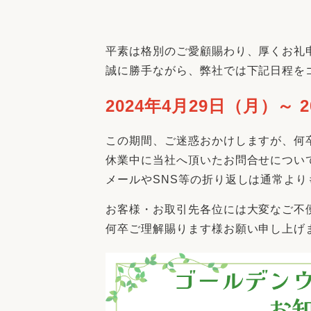
収納
デザイン
趣味を楽しむ
ペットと
平素は格別のご愛顧賜わり、厚くお礼
リフォームコンシェルジュ®
誠に勝手ながら、弊社では下記日程を
お客さまの声
2024年4月29日（月）～ 
この期間、ご迷惑おかけしますが、何
休業中に当社へ頂いたお問合せについ
中古物件探しから性能向上リフォームを
メールやSNS等の折り返しは通常よ
ストップ
お客様・お取引先各位には大変なご不
何卒ご理解賜ります様お願い申し上げ