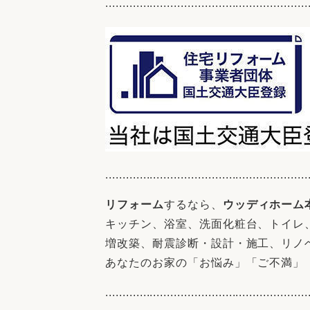
...........................................................
...........................................................
リフォーム
するなら、
ウッディホーム
キッチン、浴室、洗面化粧台、トイレ、
増改築、耐震診断・設計・施工、リノ
あなたのお家の「お悩み」「ご不満」
...........................................................