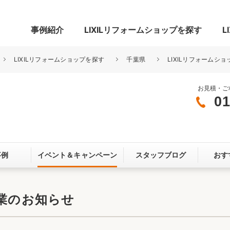
事例紹介
LIXILリフォームショップを探す
L
LIXILリフォームショップを探す
千葉県
LIXILリフォームシ
お見積・ご
01
グ
リビング・居室
寝室
玄関まわり
門まわり
事例
イベント＆
キャンペーン
スタッフブログ
おす
スペース
カースペース
お客さま満足度アンケート
ここちいい
リノベーシ
休業のお知らせ
オール電化
省エネ