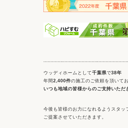
...........................................................
ウッディホームとして
千葉県
で
38年
年間
2,400件
の施工のご依頼を頂いて
いつも地域の皆様からのご支持いただ
今後も皆様のお力になれるようスタッ
ご提案させていただきます。