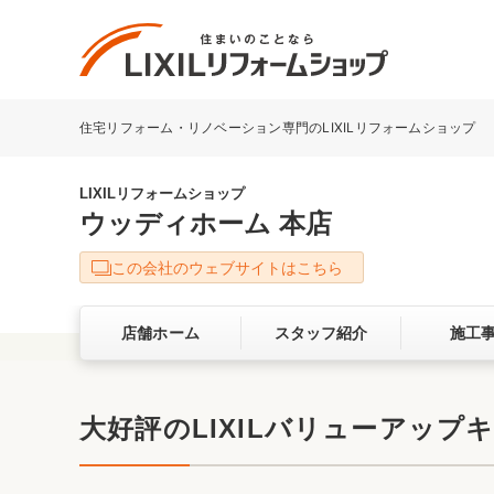
住宅リフォーム・リノベーション専門のLIXILリフォームショップ
リフォーム事例を探す
LIXILリフォームショップについて
LIXILリフォームショップ
ウッディホーム 本店
キッチン
ダイニン
この会社のウェブサイトはこちら
洗面化粧室
トイレ
店舗ホーム
スタッフ紹介
施工
ベランダ・バルコニー
ガーデン
サービス向上・品質改善の取り組み
大好評のLIXILバリューアップキ
バリアフリー
耐震補強