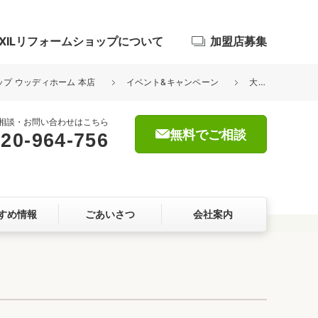
IXILリフォームショップについて
加盟店募集
ョップ ウッディホーム 本店
イベント&キャンペーン
大好評のLIXILバリューアップキャンペーン 残り1カ月!3/29(金)まで
相談・お問い合わせはこちら
無料でご相談
20-964-756
浴室
屋根・外壁
すめ情報
ごあいさつ
会社案内
暮らしをつくる、価値・性能向上
ョン
自然素材