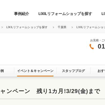
事例紹介
LIXILリフォームショップを探す
L
LIXILリフォームショップを探す
千葉県
LIXILリフォームシ
お見積・ご
01
グ
リビング・居室
寝室
玄関まわり
門まわり
事例
イベント＆
キャンペーン
スタッフブログ
おす
スペース
カースペース
お客さま満足度アンケート
ここちいい
リノベーシ
ャンペーン 残り1カ月!3/29(金)まで
オール電化
省エネ