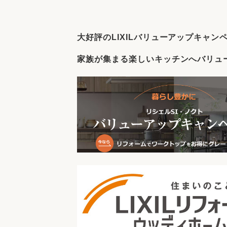
収納
デザイン
趣味を楽しむ
ペットと
大好評のLIXILバリューアップキャンペ
リフォームコンシェルジュ®
お客さまの声
家族が集まる楽しいキッチンへバリュ
中古物件探しから性能向上リフォームを
ストップ