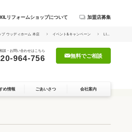
IXILリフォームショップについて
加盟店募集
ョップ ウッディホーム 本店
イベント&キャンペーン
LIXIL 長期保証キャンペーンのお知らせ
相談・お問い合わせはこちら
無料でご相談
20-964-756
浴室
屋根・外壁
すめ情報
ごあいさつ
会社案内
暮らしをつくる、価値・性能向上
ョン
自然素材