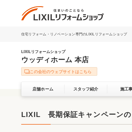
住宅リフォーム・リノベーション専門のLIXILリフォームショップ
リフォーム事例を探す
LIXILリフォームショップについて
LIXILリフォームショップ
ウッディホーム 本店
キッチン
ダイニン
この会社のウェブサイトはこちら
洗面化粧室
トイレ
店舗ホーム
スタッフ紹介
施工
ベランダ・バルコニー
ガーデン
サービス向上・品質改善の取り組み
LIXIL 長期保証キャンペーン
バリアフリー
耐震補強