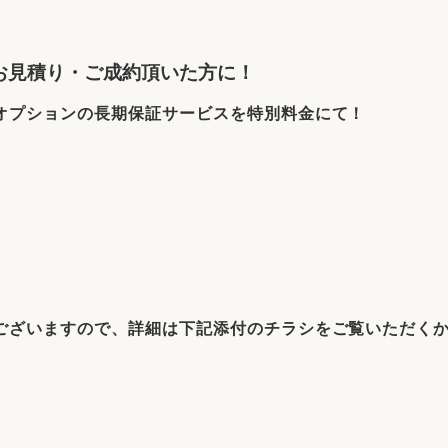
リフォーム
中古リフォーム
古民家再生
暮らす
お見積り・ご成約頂いた方に！
ライフスタイルコンパス
リフォーム
3Dシミュレーション
オプションの長期保証サービスを特別料金にて！
リフォームお役立ち情報
おすすめ情報
ワン
ございますので、詳細は下記添付のチラシをご覧いただく