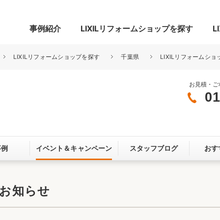
事例紹介
LIXILリフォームショップを探す
L
LIXILリフォームショップを探す
千葉県
LIXILリフォームシ
お見積・ご
01
グ
リビング・居室
寝室
玄関まわり
門まわり
事例
イベント＆
キャンペーン
スタッフブログ
おす
スペース
カースペース
お客さま満足度アンケート
ここちいい
リノベーシ
のお知らせ
オール電化
省エネ