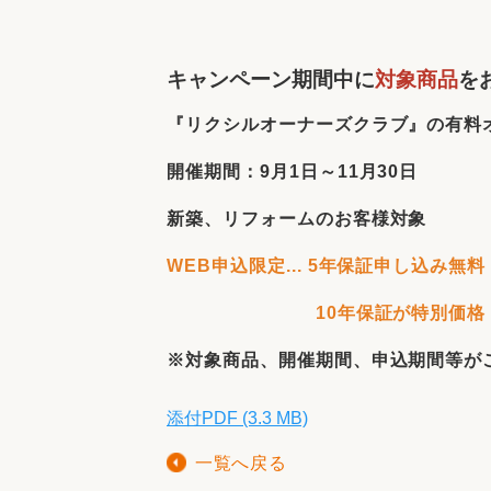
収納
デザイン
趣味を楽しむ
ペットと
キャンペーン期間中に
対象商品
を
リフォームコンシェルジュ®
お客さまの声
『リクシルオーナーズクラブ』の有料
開催期間：9月1日～11月30日
新築、リフォームのお客様対象
WEB申込限定... 5年保証申し込み無料
中古物件探しから性能向上リフォームを
ストップ
10年保証が特別価格
※対象商品、開催
期間、申込期間等が
添付PDF (3.3 MB)
一覧へ戻る