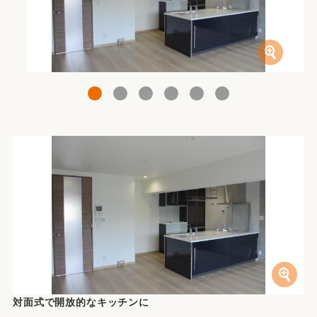
1
2
3
4
5
6
対面式で開放的なキッチンに