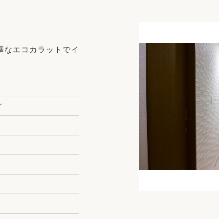
リフォーム
中古リフォーム
古民家再生
暮らす
ライフスタイルコンパス
リフォーム
華なエコカラットでイ
3Dシミュレーション
リフォームお役立ち情報
おすすめ情報
グ
ワン