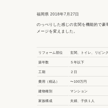
収納
デザイン
趣味を楽しむ
ペットと
福岡県 2018年7月27日
リフォームコンシェルジュ®
のっぺりした感じの玄関を機能的で豪
お客さまの声
メージを変えました。
リフォーム部位
玄関、トイレ、リビン
中古物件探しから性能向上リフォームを
築年数
５年以下
ストップ
工期
２日
費用（税込）
〜100万円
建物種別
マンション
家族構成
夫婦、子供１人