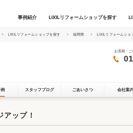
事例紹介
LIXILリフォームショップを探す
L
LIXILリフォームショップを探す
福岡県
LIXILリフォームシ
お見積・ご
01
グ
リビング・居室
寝室
玄関まわり
門まわり
事例
スタッフブログ
ごあいさつ
会社案
スペース
カースペース
お客さま満足度アンケート
ここちいい
リノベーシ
ジアップ！
オール電化
省エネ