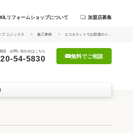
IXILリフォームショップについて
加盟店募集
ョップ ニシックス
施工事例
エコカラットでお部屋のイメージアップ！
相談・お問い合わせはこちら
無料でご相談
20-54-5830
浴室
屋根・外壁
内
暮らしをつくる、価値・性能向上
ョン
自然素材