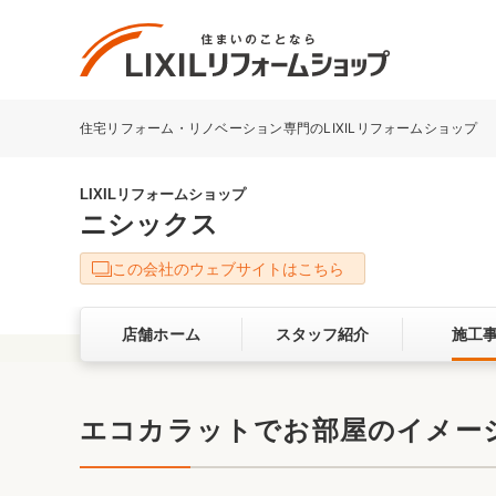
住宅リフォーム・リノベーション専門のLIXILリフォームショップ
リフォーム事例を探す
LIXILリフォームショップについて
LIXILリフォームショップ
ニシックス
キッチン
ダイニン
この会社のウェブサイトはこちら
洗面化粧室
トイレ
店舗ホーム
スタッフ紹介
施工
ベランダ・バルコニー
ガーデン
サービス向上・品質改善の取り組み
エコカラットでお部屋のイメー
バリアフリー
耐震補強