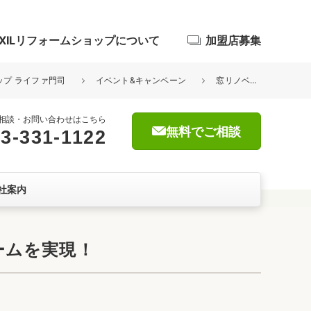
IXILリフォームショップについて
加盟店募集
ョップ ライファ門司
イベント&キャンペーン
窓リノベで家も財布もホットに！2024年ダブル補助金でお得なリフォームを実現！
相談・お問い合わせはこちら
無料でご相談
3-331-1122
浴室
社案内
屋根・外壁
暮らしをつくる、価値・性能向上
ョン
ームを実現！
自然素材