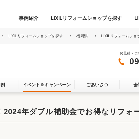
事例紹介
LIXILリフォームショップを探す
L
LIXILリフォームショップを探す
福岡県
LIXILリフォームシ
お見積・ご
09
グ
リビング・居室
寝室
事例
イベント＆
キャンペーン
ごあいさつ
会
玄関まわり
門まわり
スペース
カースペース
お客さま満足度アンケート
ここちいい
リノベーシ
2024年ダブル補助金でお得なリフォ
オール電化
省エネ