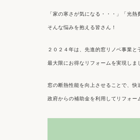
収納
デザイン
趣味を楽しむ
ペットと
「家の寒さが気になる・・・」「光熱
リフォームコンシェルジュ®
そんな悩みを抱える皆さん！
お客さまの声
２０２４年は、先進的窓リノベ事業と
最大限にお得なリフォームを実現しま
中古物件探しから性能向上リフォームを
窓の断熱性能を向上させることで、快
ストップ
政府からの補助金を利用してリフォー