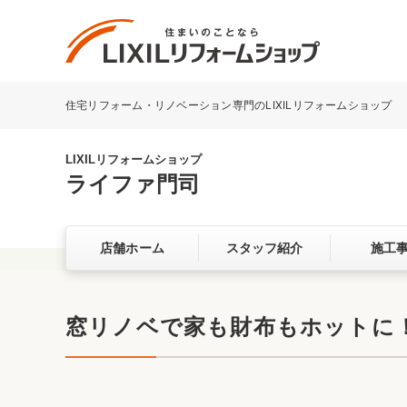
住宅リフォーム・リノベーション専門のLIXILリフォームショップ
リフォーム事例を探す
LIXILリフォームショップについて
LIXILリフォームショップ
ライファ門司
キッチン
ダイニン
店舗ホーム
スタッフ紹介
施工
洗面化粧室
トイレ
ベランダ・バルコニー
ガーデン
サービス向上・品質改善の取り組み
窓リノベで家も財布もホットに！
バリアフリー
耐震補強