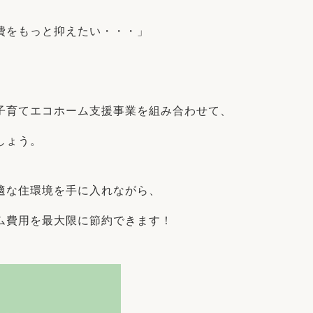
リフォーム
中古リフォーム
古民家再生
暮らす
費をもっと抑えたい・・・」
ライフスタイルコンパス
リフォーム
3Dシミュレーション
リフォームお役立ち情報
子育てエコホーム支援事業を組み合わせて、
おすすめ情報
しょう。
ワン
適な住環境を手に入れながら、
ム費用を最大限に節約できます！