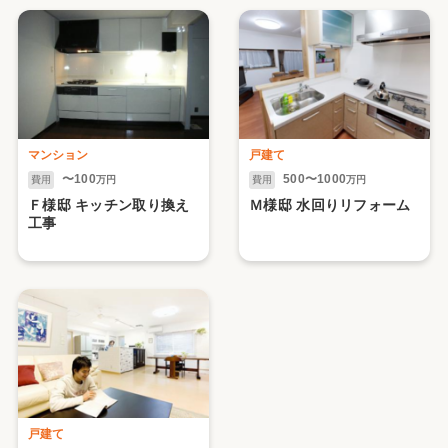
マンション
戸建て
〜100
500〜1000
費用
万円
費用
万円
Ｆ様邸 キッチン取り換え
Ｍ様邸 水回りリフォーム
工事
戸建て