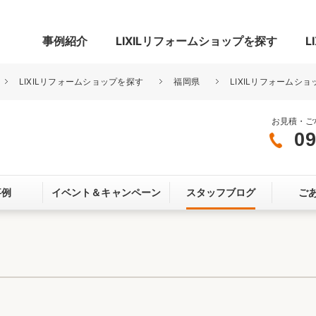
事例紹介
LIXILリフォームショップを探す
L
LIXILリフォームショップを探す
福岡県
LIXILリフォームシ
お見積・ご
09
グ
リビング・居室
寝室
事例
イベント＆
キャンペーン
スタッフブログ
ご
玄関まわり
門まわり
スペース
カースペース
お客さま満足度アンケート
ここちいい
リノベーシ
オール電化
省エネ