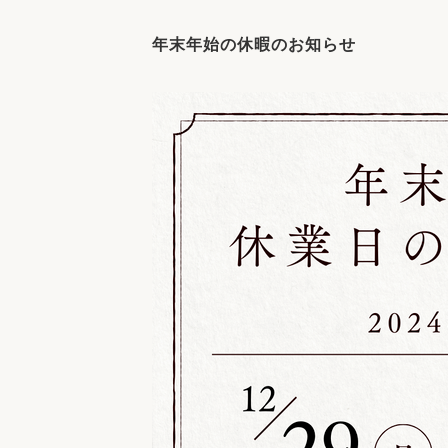
収納
デザイン
趣味を楽しむ
ペットと
年末年始の休暇のお知らせ
リフォームコンシェルジュ®
お客さまの声
中古物件探しから性能向上リフォームを
ストップ