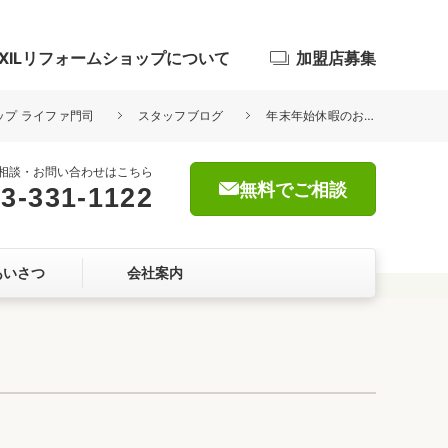
IXILリフォームショップについて
加盟店募集
ョップ ライファ門司
スタッフブログ
年末年始休暇のお知らせ
相談・お問い合わせはこちら
無料でご相談
3-331-1122
浴室
あいさつ
会社案内
屋根・外壁
暮らしをつくる、価値・性能向上
ョン
自然素材