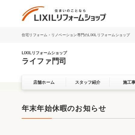
住宅リフォーム・リノベーション専門のLIXILリフォームショップ
リフォーム事例を探す
LIXILリフォームショップについて
LIXILリフォームショップ
ライファ門司
キッチン
ダイニン
店舗ホーム
スタッフ紹介
施工
洗面化粧室
トイレ
ベランダ・バルコニー
ガーデン
サービス向上・品質改善の取り組み
年末年始休暇のお知らせ
バリアフリー
耐震補強