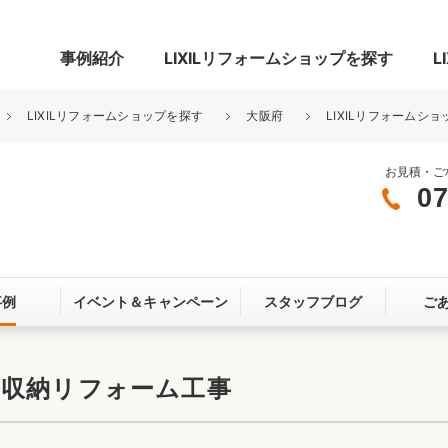
事例紹介
LIXILリフォームショップを探す
L
LIXILリフォームショップを探す
大阪府
LIXILリフォームシ
お見積・ご
07
グ
リビング・居室
寝室
玄関まわり
門まわり
事例
イベント＆
キャンペーン
スタッフブログ
ご
スペース
カースペース
お客さま満足度アンケート
ここちいい
リノベーシ
ト収納リフォーム工事
オール電化
省エネ