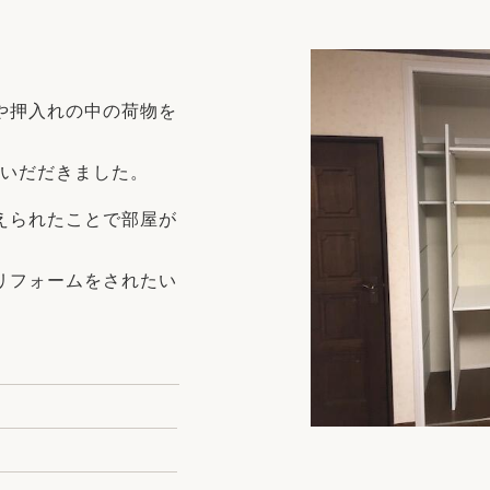
リフォーム
中古リフォーム
古民家再生
暮らす
ライフスタイルコンパス
リフォーム
や押入れの中の荷物を
3Dシミュレーション
リフォームお役立ち情報
用いだだきました。
おすすめ情報
えられたことで部屋が
ワン
リフォームをされたい