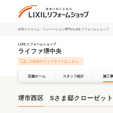
住宅リフォーム・リノベーション専門のLIXILリフォームショップ
リフォーム事例を探す
LIXILリフォームショップについて
LIXILリフォームショップ
ライファ堺中央
キッチン
ダイニン
この会社のウェブサイトはこちら
洗面化粧室
トイレ
店舗ホーム
スタッフ紹介
施工
ベランダ・バルコニー
ガーデン
サービス向上・品質改善の取り組み
堺市西区 Sさま邸クローゼッ
バリアフリー
耐震補強