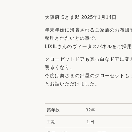
収納
デザイン
趣味を楽しむ
ペットと
大阪府 Sさま邸 2025年1月14日
リフォームコンシェルジュ®
年末年始に帰省されるご家族のお布団
お客さまの声
整理されたいとの事で、
LIXILさんのヴィータスパネルをご採
クローゼットドアも真っ白なドアに変
明るくなり、
中古物件探しから性能向上リフォームを
今度は奥さまの部屋のクローゼットも
ストップ
とお話いただけました。
築年数
32年
工期
１日