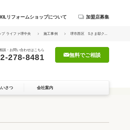
IXILリフォームショップについて
加盟店募集
ョップ ライファ堺中央
施工事例
堺市西区 Sさま邸クローゼット収納リフォーム工事
相談・お問い合わせはこちら
無料でご相談
2-278-8481
浴室
屋根・外壁
あいさつ
会社案内
暮らしをつくる、価値・性能向上
ョン
自然素材