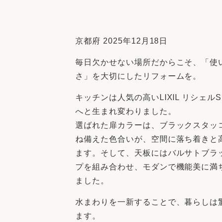
収納
デザイン
趣味を楽しむ
ペットと
リフォームコンシェルジュ®
京都府 2025年12月18日
お客さまの声
毎日欠かせない場所だからこそ、「使
さ」を大切にしたリフォームを。
キッチンは人気の高いLIXIL リシェル
へと生まれ変わりました。
選ばれた扉カラーは、ブラックスタッ
中古物件探しから性能向上リフォームを
ストップ
ね備えた色合いが、空間に落ち着きと
ます。そして、天板にはバルサトブラ
プを組み合わせ、モダンで機能美に満
ました。
水まわりを一新することで、暮らしは
ます。