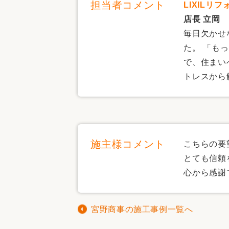
担当者コメント
LIXILリ
店長 立岡
毎日欠かせ
た。 「も
で、住まい
トレスから
施主様コメント
こちらの要
とても信頼
心から感謝
宮野商事の施工事例一覧へ