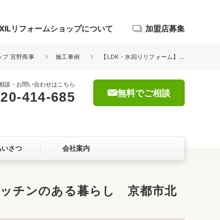
IXILリフォームショップについて
加盟店募集
ップ 宮野商事
施工事例
【LDK・水回りリフォーム】重厚感と機能美を兼ね備えた、ブラックキッチンのある暮らし 京都市北区
相談・お問い合わせはこちら
無料でご相談
20-414-685
浴室
屋根・外壁
あいさつ
会社案内
暮らしをつくる、価値・性能向上
ョン
キッチンのある暮らし 京都市北
自然素材