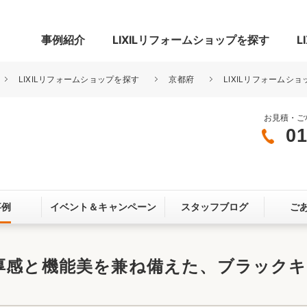
事例紹介
LIXILリフォームショップを探す
L
LIXILリフォームショップを探す
京都府
LIXILリフォームショ
お見積・ご
01
グ
リビング・居室
寝室
玄関まわり
門まわり
事例
イベント＆
キャンペーン
スタッフブログ
ご
スペース
カースペース
お客さま満足度アンケート
ここちいい
リノベーシ
重厚感と機能美を兼ね備えた、ブラック
オール電化
省エネ