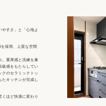
リフォーム
中古リフォーム
古民家再生
暮らす
ライフスタイルコンパス
リフォーム
3Dシミュレーション
いやすさ」と「心地よ
リフォームお役立ち情報
おすすめ情報
SIを採用、上質な空間
コ。重厚感と洗練を兼
ワン
高級感をもたらしてい
ックのセラミックトッ
ちたキッチンが完成し
驚くほど快適に変わり