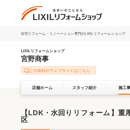
住宅リフォーム・リノベーション専門のLIXILリフォームショップ
リフォーム事例を探す
LIXILリフォームショップについて
LIXILリフォームショップ
宮野商事
キッチン
ダイニン
この会社のウェブサイトはこちら
洗面化粧室
トイレ
店舗ホーム
スタッフ紹介
施工
ベランダ・バルコニー
ガーデン
サービス向上・品質改善の取り組み
【LDK・水回りリフォーム】
区
バリアフリー
耐震補強