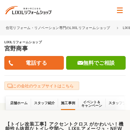
住宅リフォーム・リノベーション専門のLIXILリフォームショップ
LI
LIXILリフォームショップ
宮野商事
無料でご相談
この会社のウェブサイトはこちら
イベント＆
店舗ホーム
スタッフ紹介
施工事例
スタッフブロ
キャンペーン
【トイレ改装工事】アクセントクロス がかわいい！機
能性も抜群なトイレ空間へ LIXILアメージュ・NEW