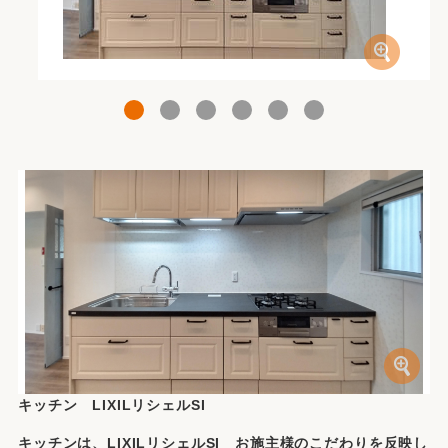
1
2
3
4
5
6
キッチン LIXILリシェルSI
キッチンは、LIXILリシェルSI お施主様のこだわりを反映し