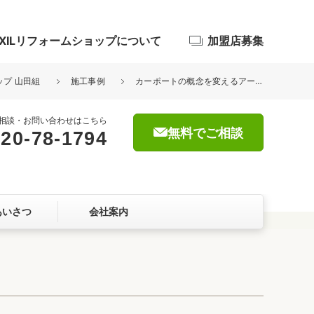
IXILリフォームショップについて
加盟店募集
ップ 山田組
施工事例
カーポートの概念を変えるアーキフィールド
相談・お問い合わせはこちら
無料でご相談
20-78-1794
浴室
屋根・外壁
あいさつ
会社案内
暮らしをつくる、価値・性能向上
ョン
自然素材