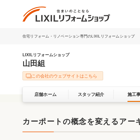
住宅リフォーム・リノベーション専門のLIXILリフォームショップ
リフォーム事例を探す
LIXILリフォームショップについて
LIXILリフォームショップ
山田組
キッチン
ダイニン
この会社のウェブサイトはこちら
洗面化粧室
トイレ
店舗ホーム
スタッフ紹介
施工
ベランダ・バルコニー
ガーデン
サービス向上・品質改善の取り組み
カーポートの概念を変えるアー
バリアフリー
耐震補強