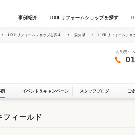
事例紹介
LIXILリフォームショップを探す
L
LIXILリフォームショップを探す
愛知県
LIXILリフォームショ
お見積・ご
01
グ
リビング・居室
寝室
玄関まわり
門まわり
事例
イベント＆
キャンペーン
スタッフブログ
ご
スペース
カースペース
お客さま満足度アンケート
ここちいい
リノベーシ
キフィールド
オール電化
省エネ