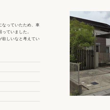
リフォーム
中古リフォーム
古民家再生
暮らす
ライフスタイルコンパス
リフォーム
になっていたため、車
3Dシミュレーション
困っていました。
リフォームお役立ち情報
が欲しいなと考えてい
おすすめ情報
ワン