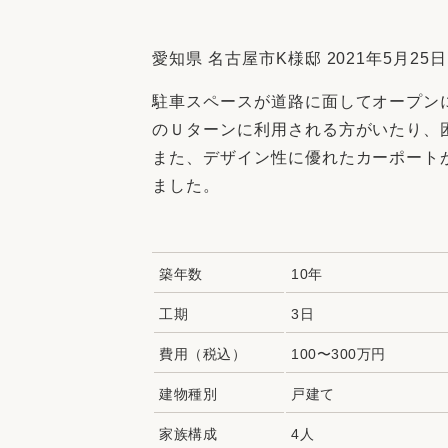
収納
デザイン
趣味を楽しむ
ペットと
愛知県 名古屋市K様邸 2021年5月25日
リフォームコンシェルジュ®
駐車スペースが道路に面してオープン
お客さまの声
のＵターンに利用される方がいたり、
また、デザイン性に優れたカーポート
ました。
中古物件探しから性能向上リフォームを
築年数
10年
ストップ
工期
3日
費用（税込）
100〜300万円
建物種別
戸建て
家族構成
4人